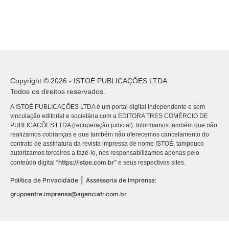
Copyright © 2026 - ISTOÉ PUBLICAÇÕES LTDA
Todos os direitos reservados.
A ISTOÉ PUBLICAÇÕES LTDA é um portal digital independente e sem
vinculação editorial e societária com a EDITORA TRES COMÉRCIO DE
PUBLICACÕES LTDA (recuperação judicial). Informamos também que não
realizamos cobranças e que também não oferecemos cancelamento do
contrato de assinatura da revista impressa de nome ISTOÉ, tampouco
autorizamos terceiros a fazê-lo, nos responsabilizamos apenas pelo
https://istoe.com.br
conteúdo digital “
” e seus respectivos sites.
|
Política de Privacidade
Assessoria de Imprensa:
grupoentre.imprensa@agenciafr.com.br