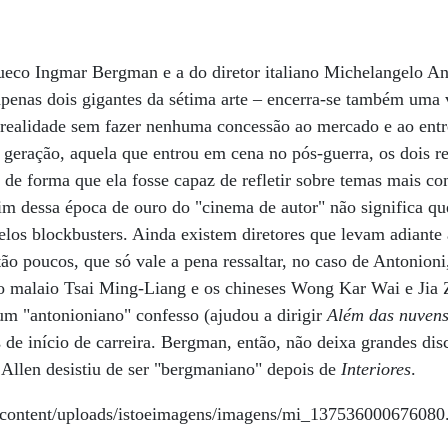
ueco Ingmar Bergman e a do diretor italiano Michelangelo An
apenas dois gigantes da sétima arte – encerra-se também uma
a realidade sem fazer nenhuma concessão ao mercado e ao ent
geração, aquela que entrou em cena no pós-guerra, os dois r
de forma que ela fosse capaz de refletir sobre temas mais c
im dessa época de ouro do "cinema de autor" não significa que
los blockbusters. Ainda existem diretores que levam adiante 
ão poucos, que só vale a pena ressaltar, no caso de Antonioni,
: o malaio Tsai Ming-Liang e os chineses Wong Kar Wai e Ji
um "antonioniano" confesso (ajudou a dirigir
Além das nuven
s de início de carreira. Bergman, então, não deixa grandes dis
 Allen desistiu de ser "bergmaniano" depois de
Interiores
.