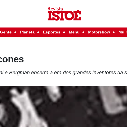
Gente
Planeta
Esportes
Menu
Motorshow
Mul
ícones
ni e Bergman encerra a era dos grandes inventores da s