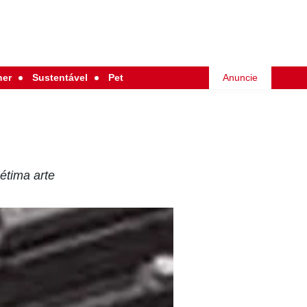
her
Sustentável
Pet
Anuncie
étima arte