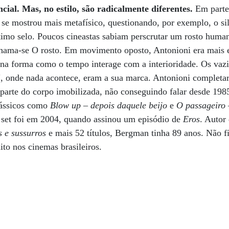
ncial. Mas, no estilo, são radicalmente diferentes.
Em parte
se mostrou mais metafísico, questionando, por exemplo, o si
timo selo. Poucos cineastas sabiam perscrutar um rosto huma
chama-se O rosto. Em movimento oposto, Antonioni era mais e
na forma como o tempo interage com a interioridade. Os vazi
 onde nada acontece, eram a sua marca. Antonioni completa
arte do corpo imobilizada, não conseguindo falar desde 1985.
lássicos como
Blow up – depois daquele beijo
e
O passageiro 
 set foi em 2004, quando assinou um episódio de
Eros
. Autor
s e sussurros
e mais 52 títulos, Bergman tinha 89 anos. Não 
dito nos cinemas brasileiros.