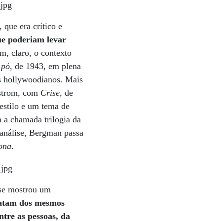
 que era crítico e
e poderiam levar
m, claro, o contexto
 pó
, de 1943, em plena
os hollywoodianos. Mais
ostrom, com
Crise
, de
estilo e um tema de
 a chamada trilogia da
canálise, Bergman passa
ona
.
 se mostrou um
tratam dos mesmos
tre as pessoas, da