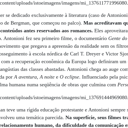
r se dedicado exclusivamente à literatura (caso de Antonioni,
caso de Bergman, que começou no palco).
Mas acreditavam qu
conteúdos antes reservados aos romances.
Eles aproveitara
o. Antonioni fez seu primeiro filme, o documentário
Gente do
movimento que pregava a apreensão da realidade sem os filtr
osseguimento à escola nórdica de Carl T. Dreyer e Victor Sj
, com a recuperação econômica da Europa logo definiram um 
angústias das classes abastadas. Antonioni chega ao auge com
ada por
A aventura
,
A noite
e
O eclipse
. Influenciado pela psi
a alma humana numa seqüência de obras que culmina com
Pers
an teve uma rígida educação protestante e Antonioni sempre
envolveu uma temática parecida.
Na superfície, seus filmes 
relacionamento humano, da dificuldade da comunicação en