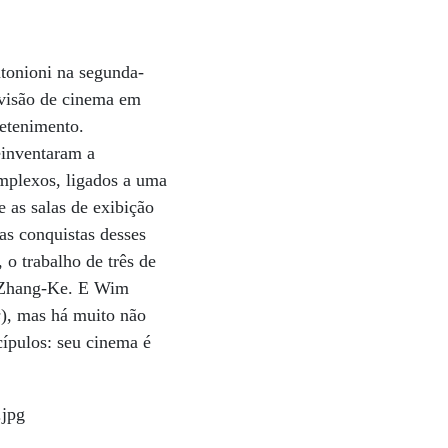
tonioni na segunda-
 visão de cinema em
retenimento.
einventaram a
omplexos, ligados a uma
 as salas de exibição
as conquistas desses
 o trabalho de três de
a Zhang-Ke. E Wim
s
), mas há muito não
cípulos: seu cinema é