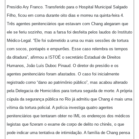
Presídio Ary Franco. Transferido para o Hospital Municipal Salgado
Filho, ficou em coma durante oito dias e morreu na quinta-feira 4.
Três agentes penitenciários que estavam com Chang alegaram que
ele se feriu sozinho, mas a farsa foi desfeita pelos laudos do Instituto
Médico-Legal. “Ele foi submetido a uma ou mais sessões de tortura
com socos, pontapés e empurrões. Esse caso relembra os tempos
da ditadura”, afirmou a ISTOÉ o secretário Estadual de Direitos
Humanos, João Luís Duboc Pinaud. O diretor do presídio e os
agentes penitenciário foram afastados. O caso foi inicialmente
registrado como “dano ao patrimônio público”, mas acabou alterado
pela Delegacia de Homicídios para tortura seguida de morte. A própria
cúpula da segurança pública no Rio já admitiu que Chang é mais uma
vítima da tortura policial. A polícia investiga quatro agentes
penitenciários que tentaram obter no IML os endereços dos médicos
legistas que fizeram o exame de corpo de delito no chinês, o que
pode indicar uma tentativa de intimidação. A família de Chang pensa