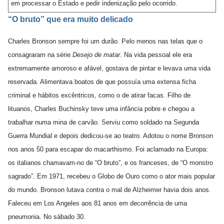
em processar o Estado e pedir indenização pelo ocorrido.
“O bruto” que era muito delicado
Charles Bronson sempre foi um durão. Pelo menos nas telas que o
consagraram na série
Desejo de matar
. Na vida pessoal ele era
extremamente amoroso e afável, gostava de pintar e levava uma vida
reservada. Alimentava boatos de que possuía uma extensa ficha
criminal e hábitos excêntricos, como o de atirar facas. Filho de
lituanos, Charles Buchinsky teve uma infância pobre e chegou a
trabalhar numa mina de carvão. Serviu como soldado na Segunda
Guerra Mundial e depois dedicou-se ao teatro. Adotou o nome Bronson
nos anos 50 para escapar do macarthismo. Foi aclamado na Europa:
os italianos chamavam-no de “O bruto”, e os franceses, de “O monstro
sagrado”. Em 1971, recebeu o Globo de Ouro como o ator mais popular
do mundo. Bronson lutava contra o mal de Alzheimer havia dois anos.
Faleceu em Los Angeles aos 81 anos em decorrência de uma
pneumonia. No sábado 30.