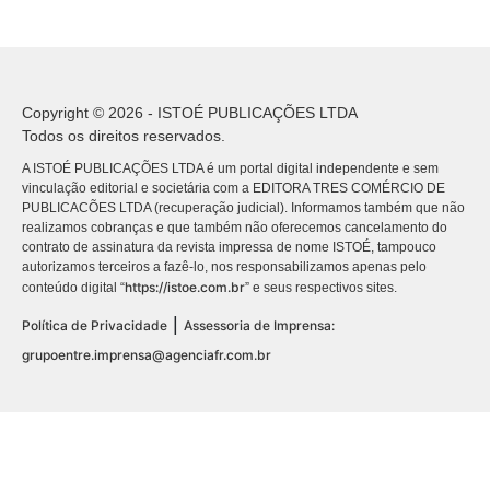
Copyright © 2026 - ISTOÉ PUBLICAÇÕES LTDA
Todos os direitos reservados.
A ISTOÉ PUBLICAÇÕES LTDA é um portal digital independente e sem
vinculação editorial e societária com a EDITORA TRES COMÉRCIO DE
PUBLICACÕES LTDA (recuperação judicial). Informamos também que não
realizamos cobranças e que também não oferecemos cancelamento do
contrato de assinatura da revista impressa de nome ISTOÉ, tampouco
autorizamos terceiros a fazê-lo, nos responsabilizamos apenas pelo
https://istoe.com.br
conteúdo digital “
” e seus respectivos sites.
|
Política de Privacidade
Assessoria de Imprensa:
grupoentre.imprensa@agenciafr.com.br