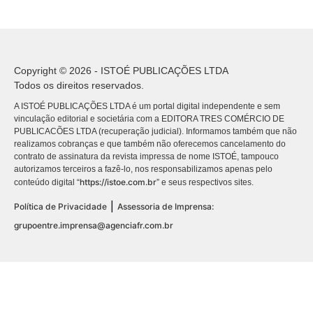
Copyright © 2026 - ISTOÉ PUBLICAÇÕES LTDA
Todos os direitos reservados.
A ISTOÉ PUBLICAÇÕES LTDA é um portal digital independente e sem
vinculação editorial e societária com a EDITORA TRES COMÉRCIO DE
PUBLICACÕES LTDA (recuperação judicial). Informamos também que não
realizamos cobranças e que também não oferecemos cancelamento do
contrato de assinatura da revista impressa de nome ISTOÉ, tampouco
autorizamos terceiros a fazê-lo, nos responsabilizamos apenas pelo
https://istoe.com.br
conteúdo digital “
” e seus respectivos sites.
|
Política de Privacidade
Assessoria de Imprensa:
grupoentre.imprensa@agenciafr.com.br