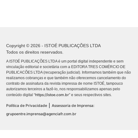
Copyright © 2026 - ISTOÉ PUBLICAÇÕES LTDA
Todos os direitos reservados.
A ISTOÉ PUBLICAÇÕES LTDA é um portal digital independente e sem
vinculação editorial e societária com a EDITORA TRES COMÉRCIO DE
PUBLICACÕES LTDA (recuperação judicial). Informamos também que não
realizamos cobranças e que também não oferecemos cancelamento do
contrato de assinatura da revista impressa de nome ISTOÉ, tampouco
autorizamos terceiros a fazê-lo, nos responsabilizamos apenas pelo
https://istoe.com.br
conteúdo digital “
” e seus respectivos sites.
|
Política de Privacidade
Assessoria de Imprensa:
grupoentre.imprensa@agenciafr.com.br