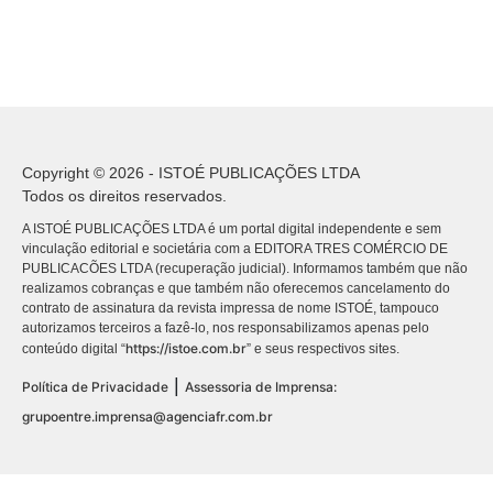
Copyright © 2026 - ISTOÉ PUBLICAÇÕES LTDA
Todos os direitos reservados.
A ISTOÉ PUBLICAÇÕES LTDA é um portal digital independente e sem
vinculação editorial e societária com a EDITORA TRES COMÉRCIO DE
PUBLICACÕES LTDA (recuperação judicial). Informamos também que não
realizamos cobranças e que também não oferecemos cancelamento do
contrato de assinatura da revista impressa de nome ISTOÉ, tampouco
autorizamos terceiros a fazê-lo, nos responsabilizamos apenas pelo
https://istoe.com.br
conteúdo digital “
” e seus respectivos sites.
|
Política de Privacidade
Assessoria de Imprensa:
grupoentre.imprensa@agenciafr.com.br