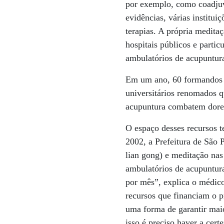
por exemplo, como coadjuv
evidências, várias institui
terapias. A própria meditaç
hospitais públicos e partic
ambulatórios de acupuntura
Em um ano, 60 formandos e
universitários renomados q
acupuntura combatem dores 
O espaço desses recursos 
2002, a Prefeitura de São P
lian gong) e meditação nas
ambulatórios de acupuntura
por mês”, explica o médico
recursos que financiam o 
uma forma de garantir maio
isso é preciso haver a cert