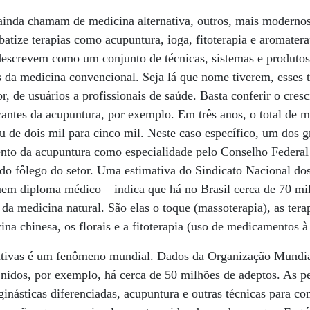
inda chamam de medicina alternativa, outros, mais modernos
tize terapias como acupuntura, ioga, fitoterapia e aromatera
descrevem como um conjunto de técnicas, sistemas e produtos
s da medicina convencional. Seja lá que nome tiverem, esses
r, de usuários a profissionais de saúde. Basta conferir o cre
cantes da acupuntura, por exemplo. Em três anos, o total de 
u de dois mil para cinco mil. Neste caso específico, um dos g
nto da acupuntura como especialidade pelo Conselho Federa
do fôlego do setor. Uma estimativa do Sindicato Nacional dos
uem diploma médico – indica que há no Brasil cerca de 70 mil
da medicina natural. São elas o toque (massoterapia), as terap
cina chinesa, os florais e a fitoterapia (uso de medicamentos à
rnativas é um fenômeno mundial. Dados da Organização Mund
nidos, por exemplo, há cerca de 50 milhões de adeptos. As p
inásticas diferenciadas, acupuntura e outras técnicas para c