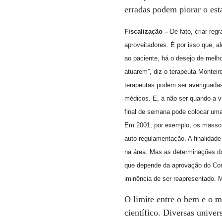
erradas podem piorar o est
Fiscalização –
De fato, criar reg
aproveitadores. É por isso que, a
ao paciente, há o desejo de melho
atuarem”, diz o terapeuta Monteir
terapeutas podem ser averiguadas
médicos. E, a não ser quando a vi
final de semana pode colocar uma 
Em 2001, por exemplo, os massote
auto-regulamentação. A finalidade
na área. Mas as determinações do
que depende da aprovação do Cong
iminência de ser reapresentado. 
O limite entre o bem e o m
científico. Diversas univer