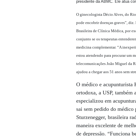
presidente da ABMC. Ele atua com
O ginecologista Décio Alves, do Rio,
pode encobrir doenças graves”, diz.
Brasileira de Clínica Médica, por 
conjunto se os terapeutas entendere
medicina complementar. “A inexperiên
estou atendendo para procurar um mé
telecomunicações João Miguel da Roc
ajudou a chegar aos 51 anos sem str
O médico e acupunturista H
ortodoxa, a USP, também ap
especializou em acupuntura
sai sem pedido do médico p
Sturzenegger, brasileira r
maneira excelente de melho
de depressão. “Funciona b