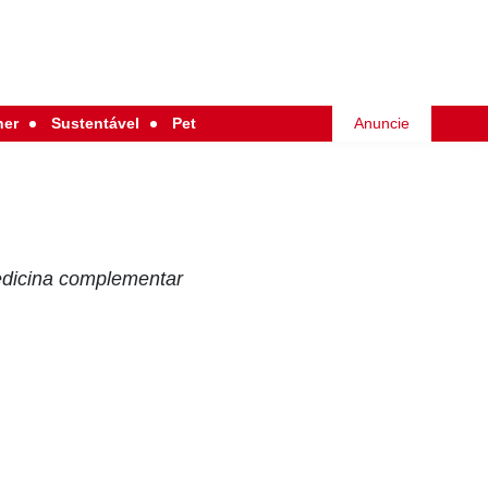
her
Sustentável
Pet
Anuncie
edicina complementar