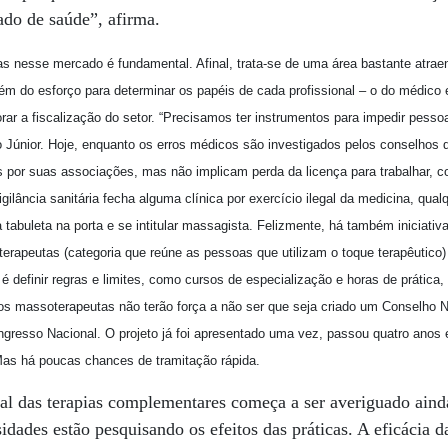
ado de saúde”, afirma.
ras nesse mercado é fundamental. Afinal, trata-se de uma área bastante atrae
lém do esforço para determinar os papéis de cada profissional – o do médico e
rar a fiscalização do setor. “Precisamos ter instrumentos para impedir pess
o Júnior. Hoje, enquanto os erros médicos são investigados pelos conselhos 
 por suas associações, mas não implicam perda da licença para trabalhar, 
gilância sanitária fecha alguma clínica por exercício ilegal da medicina, qua
tabuleta na porta e se intitular massagista. Felizmente, há também iniciativ
rapeutas (categoria que reúne as pessoas que utilizam o toque terapêutico
 é definir regras e limites, como cursos de especialização e horas de prática
s massoterapeutas não terão força a não ser que seja criado um Conselho N
resso Nacional. O projeto já foi apresentado uma vez, passou quatro anos 
Mas há poucas chances de tramitação rápida.
al das terapias complementares começa a ser averiguado aind
sidades estão pesquisando os efeitos das práticas. A eficácia 