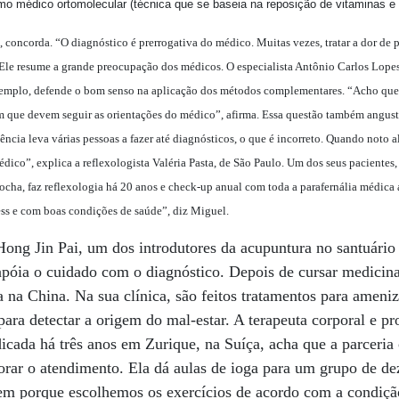
o médico ortomolecular (técnica que se baseia na reposição de vitaminas e 
 concorda. “O diagnóstico é prerrogativa do médico. Muitas vezes, tratar a dor de 
 Ele resume a grande preocupação dos médicos. O especialista Antônio Carlos Lope
exemplo, defende o bom senso na aplicação dos métodos complementares. “Acho que 
m que devem seguir as orientações do médico”, afirma. Essa questão também angusti
cia leva várias pessoas a fazer até diagnósticos, o que é incorreto. Quando noto a
dico”, explica a reflexologista Valéria Pasta, de São Paulo. Um dos seus pacientes
ha, faz reflexologia há 20 anos e check-up anual com toda a parafernália médica a
ess e com boas condições de saúde”, diz Miguel.
ong Jin Pai, um dos introdutores da acupuntura no santuário 
óia o cuidado com o diagnóstico. Depois de cursar medicina 
 na China. Na sua clínica, são feitos tratamentos para amen
ara detectar a origem do mal-estar. A terapeuta corporal e pr
adicada há três anos em Zurique, na Suíça, acha que a parcer
rar o atendimento. Ela dá aulas de ioga para um grupo de de
em porque escolhemos os exercícios de acordo com a condição