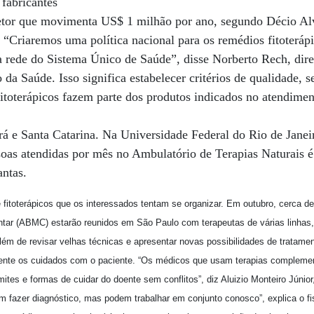
 fabricantes
 setor que movimenta US$ 1 milhão por ano, segundo Décio Al
. “Criaremos uma política nacional para os remédios fitoteráp
a rede do Sistema Único de Saúde”, disse Norberto Rech, dire
da Saúde. Isso significa estabelecer critérios de qualidade, s
fitoterápicos fazem parte dos produtos indicados no atendime
rá e Santa Catarina. Na Universidade Federal do Rio de Janei
soas atendidas por mês no Ambulatório de Terapias Naturais é
antas.
 fitoterápicos que os interessados tentam se organizar. Em outubro, cerca 
ntar (ABMC) estarão reunidos em São Paulo com terapeutas de várias linhas
lém de revisar velhas técnicas e apresentar novas possibilidades de tratame
amente os cuidados com o paciente. “Os médicos que usam terapias compleme
mites e formas de cuidar do doente sem conflitos”, diz Aluizio Monteiro Júnior
 fazer diagnóstico, mas podem trabalhar em conjunto conosco”, explica o fis