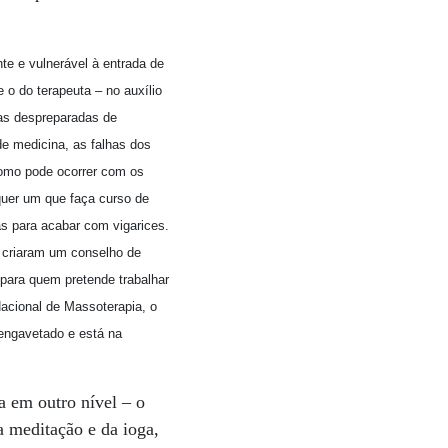
nte e vulnerável à entrada de
 o do terapeuta – no auxílio
oas despreparadas de
de medicina, as falhas dos
como pode ocorrer com os
lquer um que faça curso de
as para acabar com vigarices.
) criaram um conselho de
, para quem pretende trabalhar
acional de Massoterapia, o
engavetado e está na
a em outro nível – o
da meditação e da ioga,