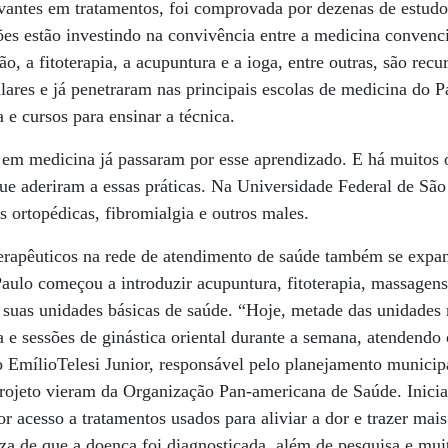
antes em tratamentos, foi comprovada por dezenas de estudo
ções estão investindo na convivência entre a medicina convenci
ão, a fitoterapia, a acupuntura e a ioga, entre outras, são rec
ulares e já penetraram nas principais escolas de medicina do 
 e cursos para ensinar a técnica.
m medicina já passaram por esse aprendizado. E há muitos o
ue aderiram a essas práticas. Na Universidade Federal de São
ortopédicas, fibromialgia e outros males.
terapêuticos na rede de atendimento de saúde também se exp
aulo começou a introduzir acupuntura, fitoterapia, massagens, 
 suas unidades básicas de saúde. “Hoje, metade das unidades 
 e sessões de ginástica oriental durante a semana, atendendo
 EmílioTelesi Junior, responsável pelo planejamento municip
projeto vieram da Organização Pan-americana de Saúde. Inicia
r acesso a tratamentos usados para aliviar a dor e trazer mai
eza de que a doença foi diagnosticada, além de pesquisa e mui