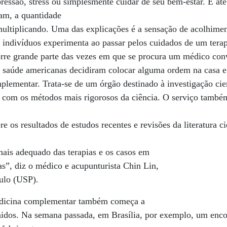
pressão, stress ou simplesmente cuidar de seu bem-estar. E at
nam, a quantidade
multiplicando. Uma das explicações é a sensação de acolhimen
 indivíduos experimenta ao passar pelos cuidados de um tera
orre grande parte das vezes em que se procura um médico con
e saúde americanas decidiram colocar alguma ordem na casa e
ementar. Trata-se de um órgão destinado à investigação cient
o com os métodos mais rigorosos da ciência. O serviço també
e os resultados de estudos recentes e revisões da literatura ci
mais adequado das terapias e os casos em
s”, diz o médico e acupunturista Chin Lin,
ulo (USP).
medicina complementar também começa a
nidos. Na semana passada, em Brasília, por exemplo, um enco