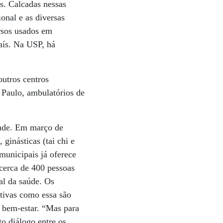
s. Calcadas nessas
onal e as diversas
ursos usados em
País. Na USP, há
utros centros
 Paulo, ambulatórios de
ande. Em março de
ginásticas (tai chi e
municipais já oferece
 cerca de 400 pessoas
al da saúde. Os
tivas como essa são
s bem-estar. “Mas para
to diálogo entre os