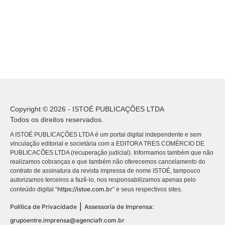
Copyright © 2026 - ISTOÉ PUBLICAÇÕES LTDA
Todos os direitos reservados.
A ISTOÉ PUBLICAÇÕES LTDA é um portal digital independente e sem
vinculação editorial e societária com a EDITORA TRES COMÉRCIO DE
PUBLICACÕES LTDA (recuperação judicial). Informamos também que não
realizamos cobranças e que também não oferecemos cancelamento do
contrato de assinatura da revista impressa de nome ISTOÉ, tampouco
autorizamos terceiros a fazê-lo, nos responsabilizamos apenas pelo
https://istoe.com.br
conteúdo digital “
” e seus respectivos sites.
|
Política de Privacidade
Assessoria de Imprensa:
grupoentre.imprensa@agenciafr.com.br