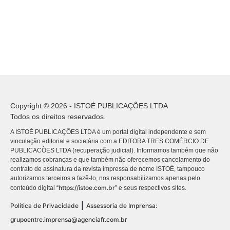
Copyright © 2026 - ISTOÉ PUBLICAÇÕES LTDA
Todos os direitos reservados.
A ISTOÉ PUBLICAÇÕES LTDA é um portal digital independente e sem
vinculação editorial e societária com a EDITORA TRES COMÉRCIO DE
PUBLICACÕES LTDA (recuperação judicial). Informamos também que não
realizamos cobranças e que também não oferecemos cancelamento do
contrato de assinatura da revista impressa de nome ISTOÉ, tampouco
autorizamos terceiros a fazê-lo, nos responsabilizamos apenas pelo
https://istoe.com.br
conteúdo digital “
” e seus respectivos sites.
|
Política de Privacidade
Assessoria de Imprensa:
grupoentre.imprensa@agenciafr.com.br