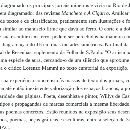
 diagramado os principais jornais mineiros e vivia no Rio de J
 era diagramador das revistas
Manchete e A Cigarra
. Amilcar
de textos e de classificados, praticamente sem ilustrações e f
ra similar ao manuseio firme que dava ao ferro. O corte e a do
e sua escultura em ferro, podem ser percebidos na maneira c
ga diagramação do JB em duas metades simétricas. No final da c
nal de Resenhas, suplemento da Folha de S.Paulo. "O artista 
 uma espécie de aura, cercando-o de um silêncio que aproxime
rma o crítico Lorenzo Mammi no texto curatorial da exposição.
sua experiência concretista às massas de texto dos jornais, c
ma até então inexistente valorização dos espaços brancos, a po
idade das páginas. Poeta, desenhista e pintor, Willys de Cast
otipos e propagandas de marcas comerciais a mesma liberdade
us poemas concretos. Estão reunidos na exposição seus desen
hos, poemas, peças gráficas e esculturas, entre a seleção de 3
 IAC.