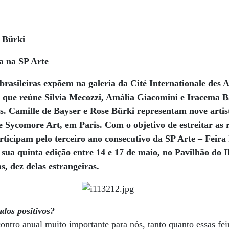
 Bürki
a na SP Arte
 brasileiras expõem na galeria da Cité Internationale des A
va que reúne Silvia Mecozzi, Amália Giacomini e Iracema 
as. Camille de Bayser e Rose Bürki representam nove artist
e Sycomore Art, em Paris. Com o objetivo de estreitar as r
articipam pelo terceiro ano consecutivo da SP Arte – Feira
 sua quinta edição entre 14 e 17 de maio, no Pavilhão do 
s, dez delas estrangeiras.
ados positivos?
ntro anual muito importante para nós, tanto quanto essas feir