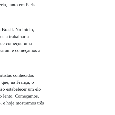
eria, tanto em Paris
 Brasil. No ínicio,
s a trabalhar a
, que começou uma
adearam e começamos a
rtistas conhecidos
é que, na França, o
iso estabelecer um elo
lho lento. Começamos,
6, e hoje mostramos três