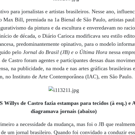
ivo para jornalistas e artistas brasileiros. Nesse ano, influen
o Max Bill, premiada na 1a Bienal de São Paulo, artistas pauli
gurativismo da pintura e da escultura e enveredavam no raci
ício de década, o Diário Carioca modificava seu estilo edit
rancesa, predominantemente opinativo, para o modelo informat
guido pelo
Jornal do Brasil (JB) e o Última Hora
nessa emprei
 de Castro foram agentes e participantes dessas duas movimen
sa, na publicidade, na moda e nas artes gráficas brasileiras 
n, no Instituto de Arte Contemporânea (IAC), em São Paulo.
lys de Castro fazia estampas para tecidos (à esq.) e 
diagramava jornais (abaixo)
rimeiro a necessidade da mudança, mas foi o JB que realmen
 de um jornal brasileiro. Quando foi convidado a conduzir es