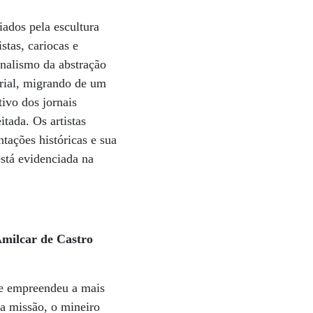
ciados pela escultura
stas, cariocas e
onalismo da abstração
orial, migrando de um
ivo dos jornais
tada. Os artistas
tações históricas e sua
está evidenciada na
Amilcar de Castro
te empreendeu a mais
sa missão, o mineiro