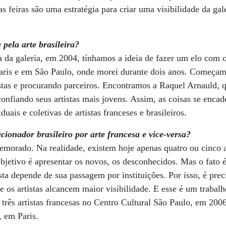
as feiras são uma estratégia para criar uma visibilidade da gal
pela arte brasileira?
a da galeria, em 2004, tínhamos a ideia de fazer um elo com o
aris e em São Paulo, onde morei durante dois anos. Começamo
tistas e procurando parceiros. Encontramos a Raquel Arnauld
onfiando seus artistas mais jovens. Assim, as coisas se enc
uais e coletivas de artistas franceses e brasileiros.
cionador brasileiro por arte francesa e vice-versa?
emorado. Na realidade, existem hoje apenas quatro ou cinco a
objetivo é apresentar os novos, os desconhecidos. Mas o fato 
ta depende de sua passagem por instituições. Por isso, é prec
ue os artistas alcancem maior visibilidade. E esse é um traba
três artistas francesas no Centro Cultural São Paulo, em 200
, em Paris.