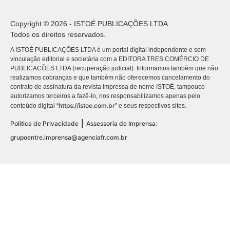
Copyright © 2026 - ISTOÉ PUBLICAÇÕES LTDA
Todos os direitos reservados.
A ISTOÉ PUBLICAÇÕES LTDA é um portal digital independente e sem
vinculação editorial e societária com a EDITORA TRES COMÉRCIO DE
PUBLICACÕES LTDA (recuperação judicial). Informamos também que não
realizamos cobranças e que também não oferecemos cancelamento do
contrato de assinatura da revista impressa de nome ISTOÉ, tampouco
autorizamos terceiros a fazê-lo, nos responsabilizamos apenas pelo
https://istoe.com.br
conteúdo digital “
” e seus respectivos sites.
|
Política de Privacidade
Assessoria de Imprensa:
grupoentre.imprensa@agenciafr.com.br