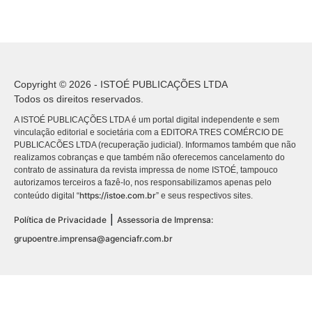
Copyright © 2026 - ISTOÉ PUBLICAÇÕES LTDA
Todos os direitos reservados.
A ISTOÉ PUBLICAÇÕES LTDA é um portal digital independente e sem
vinculação editorial e societária com a EDITORA TRES COMÉRCIO DE
PUBLICACÕES LTDA (recuperação judicial). Informamos também que não
realizamos cobranças e que também não oferecemos cancelamento do
contrato de assinatura da revista impressa de nome ISTOÉ, tampouco
autorizamos terceiros a fazê-lo, nos responsabilizamos apenas pelo
https://istoe.com.br
conteúdo digital “
” e seus respectivos sites.
|
Política de Privacidade
Assessoria de Imprensa:
grupoentre.imprensa@agenciafr.com.br