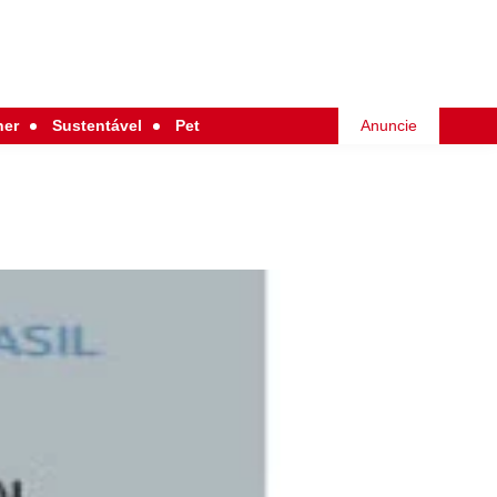
her
Sustentável
Pet
Anuncie