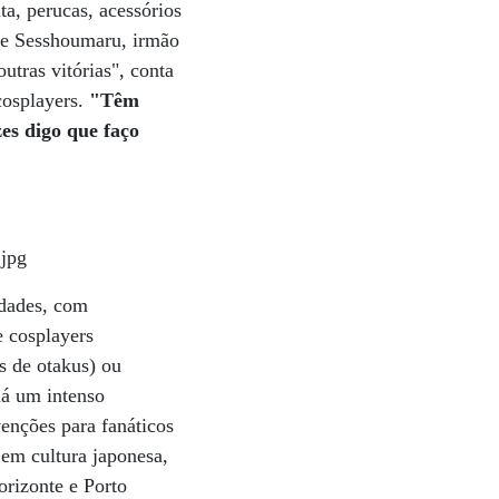
a, perucas, acessórios
 de Sesshoumaru, irmão
utras vitórias", conta
cosplayers.
"Têm
es digo que faço
idades, com
e cosplayers
s de otakus) ou
há um intenso
enções para fanáticos
 em cultura japonesa,
rizonte e Porto