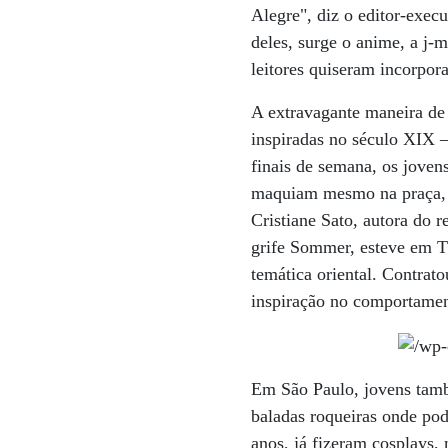
Alegre", diz o editor-exec
deles, surge o anime, a j-
leitores quiseram incorpor
A extravagante maneira de 
inspiradas no século XIX 
finais de semana, os joven
maquiam mesmo na praça, n
Cristiane Sato, autora do 
grife Sommer, esteve em T
temática oriental. Contrat
inspiração no comportament
Em São Paulo, jovens tamb
baladas roqueiras onde pod
anos, já fizeram cosplays,