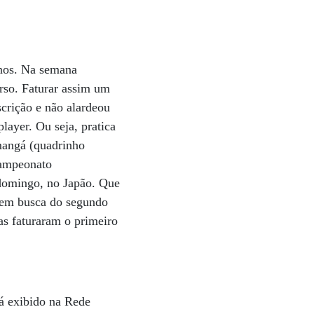
anos. Na semana
rso. Faturar assim um
crição e não alardeou
player. Ou seja, pratica
mangá (quadrinho
campeonato
 domingo, no Japão. Que
s em busca do segundo
as faturaram o primeiro
á exibido na Rede