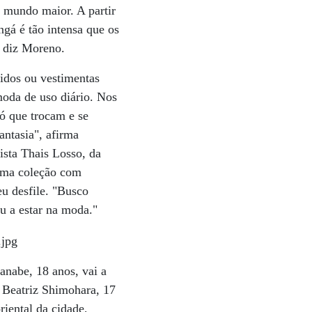
m mundo maior. A partir
ngá é tão intensa que os
, diz Moreno.
ridos ou vestimentas
moda de uso diário. Nos
ó que trocam e se
ntasia", afirma
ista Thais Losso, da
 uma coleção com
eu desfile. "Busco
ou a estar na moda."
anabe, 18 anos, vai a
a Beatriz Shimohara, 17
riental da cidade,