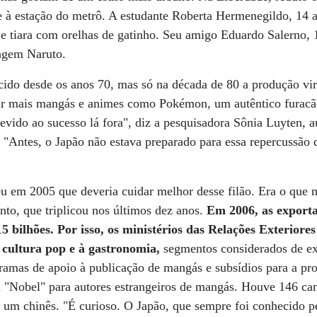
e à estação do metrô. A estudante Roberta Hermenegildo, 14 
s e tiara com orelhas de gatinho. Seu amigo Eduardo Salerno,
agem Naruto.
ido desde os anos 70, mas só na década de 80 a produção vir
r mais mangás e animes como Pokémon, um autêntico furacão
devido ao sucesso lá fora", diz a pesquisadora Sônia Luyten, 
"Antes, o Japão não estava preparado para essa repercussão 
u em 2005 que deveria cuidar melhor desse filão. Era o que 
ento, que triplicou nos últimos dez anos.
Em 2006, as exporta
5 bilhões. Por isso, os ministérios das Relações Exteriore
 cultura pop e à gastronomia,
segmentos considerados de ex
ramas de apoio à publicação de mangás e subsídios para a pr
m "Nobel" para autores estrangeiros de mangás. Houve 146 can
i um chinês. "É curioso. O Japão, que sempre foi conhecido pe