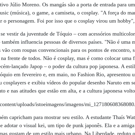
utivo Júlio Moreno. Os mangás são a porta de entrada para u
music (música), o game, a camiseta, o cosplay. "A força do ma
ar o personagem. Foi por isso que o cosplay virou um hobby"
se vestir da juventude de Tóquio – com acessórios multicolo
– também influencia pessoas de diversos países. "Não é uma 
s vão com roupas convencionais para os pontos de encontro, s
a frente de todos. Não é cosplay, mas é como colocar uma fa
recém-lançado Japop – o poder da cultura pop japonesa. A estil
óquio em fevereiro e, em maio, no Fashion Rio, apresentou
ou cosplayers e exibiu vídeos do popular desenho Naruto em s
o e nas atitudes que estão em alta, e a cultura japonesa volt
ém capricham para mostrar seu estilo. A estudante Thaís Wat
e adotar o visual kei, um tipo de punk japonês. Ela e a amig
 mas gostam de um estilo mais urbano. Na Liberdade, reduto o