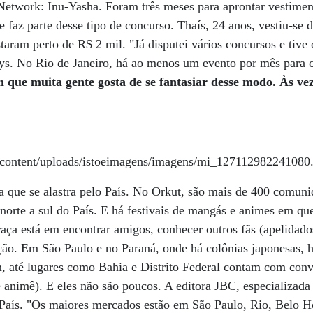
etwork: Inu-Yasha. Foram três meses para aprontar vestiment
e faz parte desse tipo de concurso. Thaís, 24 anos, vestiu-se
taram perto de R$ 2 mil. "Já disputei vários concursos e tive o
ays. No Rio de Janeiro, há ao menos um evento por mês para 
 que muita gente gosta de se fantasiar desse modo. Às vez
a que se alastra pelo País. No Orkut, são mais de 400 comun
 norte a sul do País. E há festivais de mangás e animes em qu
ça está em encontrar amigos, conhecer outros fãs (apelidado
ão. Em São Paulo e no Paraná, onde há colônias japonesas, 
m, até lugares como Bahia e Distrito Federal contam com conv
 animê). E eles não são poucos. A editora JBC, especializada
País. "Os maiores mercados estão em São Paulo, Rio, Belo Ho