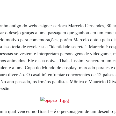
nho antigo do webdesigner carioca Marcelo Fernandes, 30 
izar o desejo graças a uma passagem que ganhou em um concu
belo motivo para comemorações, porém Marcelo optou pela dis
ra isso teria de revelar sua "identidade secreta". Marcelo é cos
pessoas se vestem e interpretam personagens de videogame, 
nhos animados. Ele e sua noiva, Thaís Jussim, venceram um 
uivalente a uma Copa do Mundo de cosplay, marcado para este
ura diversão. O casal irá enfrentar concorrentes de 12 paíse
o. No ano passado, os irmãos paulistas Mônica e Maurício Oliv
essão.
om a qual venceu no Brasil – é o personagem de um desenho j