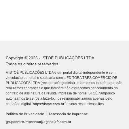
Copyright © 2026 - ISTOÉ PUBLICAÇÕES LTDA
Todos os direitos reservados.
A ISTOÉ PUBLICAÇÕES LTDA é um portal digital independente e sem
vinculação editorial e societária com a EDITORA TRES COMÉRCIO DE
PUBLICACÕES LTDA (recuperação judicial). Informamos também que não
realizamos cobranças e que também não oferecemos cancelamento do
contrato de assinatura da revista impressa de nome ISTOÉ, tampouco
autorizamos terceiros a fazê-lo, nos responsabilizamos apenas pelo
https://istoe.com.br
conteúdo digital “
” e seus respectivos sites.
|
Política de Privacidade
Assessoria de Imprensa:
grupoentre.imprensa@agenciafr.com.br