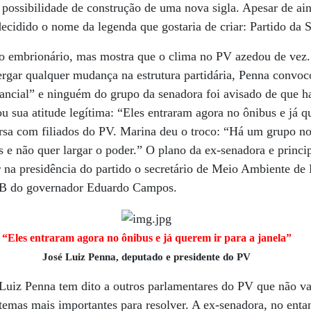
 a possibilidade de construção de uma nova sigla. Apesar de ai
decidido o nome da legenda que gostaria de criar: Partido da S
 embrionário, mas mostra que o clima no PV azedou de vez.
ergar qualquer mudança na estrutura partidária, Penna convoco
tancial” e ninguém do grupo da senadora foi avisado de que 
u sua atitude legítima: “Eles entraram agora no ônibus e já qu
a com filiados do PV. Marina deu o troco: “Há um grupo no
s e não quer largar o poder.” O plano da ex-senadora e princ
ar na presidência do partido o secretário de Meio Ambiente d
SB do governador Eduardo Campos.
“Eles entraram agora no ônibus e já querem ir para a janela”
José Luiz Penna, deputado e presidente do PV
Luiz Penna tem dito a outros parlamentares do PV que não va
temas mais importantes para resolver. A ex-senadora, no entan