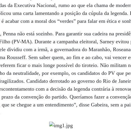
hadas da Executiva Nacional, rumo ao que ela chama de moder
ublicou uma carta lamentando a posição da cúpula da legenda. P
 é acabar com a moral dos “verdes” para falar em ética e son
, Penna não está sozinho. Para garantir sua cadeira na presid
Filho (PV-MA). Durante a campanha eleitoral, Sarney evitou 
ele dividiu com a irmã, a governadora do Maranhão, Roseana
ma Rousseff. Sem saber quem, ao fim e ao cabo, vai vencer e
preferem ficar o mais longe possível do tiroteio. Não milita
ho da neutralidade, por exemplo, os candidatos do PV que per
 fragilizados. Candidato derrotado ao governo do Rio de Janei
scontentamento com a decisão da legenda contrária à renovaç
 prazo da convenção do partido. Queríamos fazer a convençã
ra que se chegue a um entendimento”, disse Gabeira, sem a pa
.