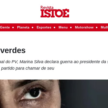
Gente
Planeta
Esportes
Menu
Motorshow
Mul
 verdes
nal do PV, Marina Silva declara guerra ao presidente da
m partido para chamar de seu