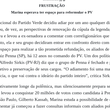
FRUSTRAÇÃO
Marina esperava ter espaço para reformular o PV
cional do Partido Verde decidiu adiar por um ano qualquer d
u, de vez, as perspectivas de renovação da cúpula da legenda
a e levou a ex-senadora a comentar com correligionários que
nto, ela e seu grupo decidiram entrar em confronto direto com
spaço para realizar a tão prometida refundação, os aliados d
uiz Penna (SP), há 12 anos no comando do PV. Um dos políti
Alfredo Sirkis (PV-RJ) diz que o grupo de Penna é fechado e
etivo a preservação de seus cargos. “O adiamento foi uma ma
cia, o que vai contra o ideário do partido inteiro”, critica Sirk
ativamente longe da polêmica, mas silenciosamente prepara 
 levou a conquistar 20 milhões de votos como candidata à Pr
ão Paulo, Gilberto Kassab, Marina estuda a possibilidade de 
entar já começou a fazer consultas informais com aliados polí