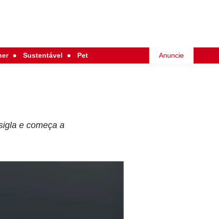
her
Sustentável
Pet
Anuncie
 sigla e começa a