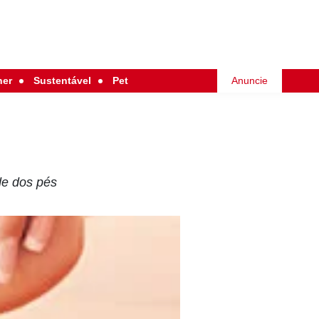
her
Sustentável
Pet
Anuncie
de dos pés