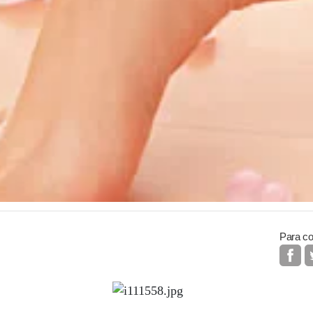
Para co