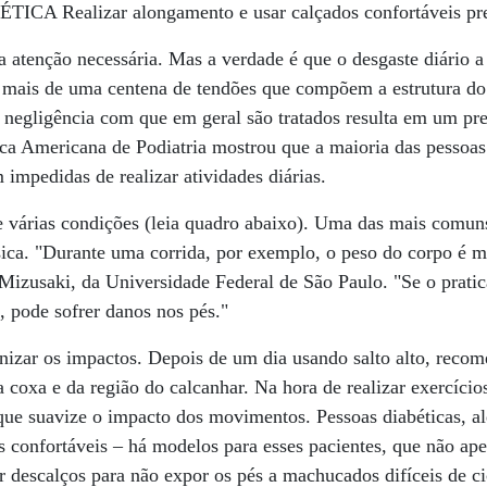
CA Realizar alongamento e usar calçados confortáveis pr
atenção necessária. Mas a verdade é que o desgaste diário a
 e mais de uma centena de tendões que compõem a estrutura do
a negligência com que em geral são tratados resulta em um pr
ca Americana de Podiatria mostrou que a maioria das pessoas 
 impedidas de realizar atividades diárias.
e várias condições (leia quadro abaixo). Uma das mais comuns
sica. "Durante uma corrida, por exemplo, o peso do corpo é mu
 Mizusaki, da Universidade Federal de São Paulo. "Se o prati
, pode sofrer danos nos pés."
izar os impactos. Depois de um dia usando salto alto, recom
 coxa e da região do calcanhar. Na hora de realizar exercícios 
ue suavize o impacto dos movimentos. Pessoas diabéticas, al
 confortáveis – há modelos para esses pacientes, que não ape
descalços para não expor os pés a machucados difíceis de cic