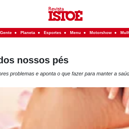
Gente
Planeta
Esportes
Menu
Motorshow
Mul
dos nossos pés
res problemas e aponta o que fazer para manter a saú