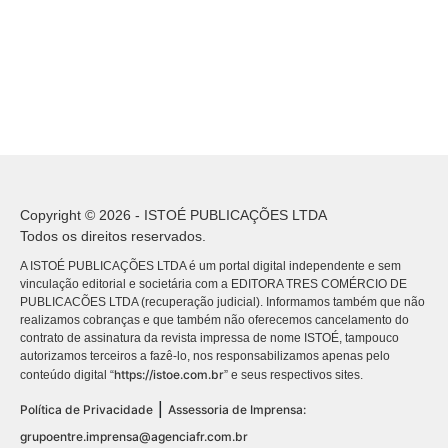
Copyright © 2026 - ISTOÉ PUBLICAÇÕES LTDA
Todos os direitos reservados.
A ISTOÉ PUBLICAÇÕES LTDA é um portal digital independente e sem
vinculação editorial e societária com a EDITORA TRES COMÉRCIO DE
PUBLICACÕES LTDA (recuperação judicial). Informamos também que não
realizamos cobranças e que também não oferecemos cancelamento do
contrato de assinatura da revista impressa de nome ISTOÉ, tampouco
autorizamos terceiros a fazê-lo, nos responsabilizamos apenas pelo
https://istoe.com.br
conteúdo digital “
” e seus respectivos sites.
|
Política de Privacidade
Assessoria de Imprensa:
grupoentre.imprensa@agenciafr.com.br