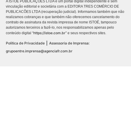
A ISTOÉ PUBLICAÇÕES LTDA é um portal digital independente e sem
vinculação editorial e societária com a EDITORA TRES COMÉRCIO DE
PUBLICACÕES LTDA (recuperação judicial). Informamos também que não
realizamos cobranças e que também não oferecemos cancelamento do
contrato de assinatura da revista impressa de nome ISTOÉ, tampouco
autorizamos terceiros a fazê-lo, nos responsabilizamos apenas pelo
https://istoe.com.br
conteúdo digital “
” e seus respectivos sites.
|
Política de Privacidade
Assessoria de Imprensa:
grupoentre.imprensa@agenciafr.com.br