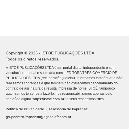
Copyright © 2026 - ISTOÉ PUBLICAÇÕES LTDA
Todos os direitos reservados.
A ISTOÉ PUBLICAÇÕES LTDA é um portal digital independente e sem
vinculação editorial e societária com a EDITORA TRES COMÉRCIO DE
PUBLICACÕES LTDA (recuperação judicial). Informamos também que não
realizamos cobranças e que também não oferecemos cancelamento do
contrato de assinatura da revista impressa de nome ISTOÉ, tampouco
autorizamos terceiros a fazê-lo, nos responsabilizamos apenas pelo
https://istoe.com.br
conteúdo digital “
” e seus respectivos sites.
|
Política de Privacidade
Assessoria de Imprensa:
grupoentre.imprensa@agenciafr.com.br