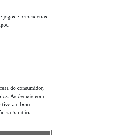
 jogos e brincadeiras
ipou
efesa do consumidor,
ados. As demais eram
o tiveram bom
ncia Sanitária