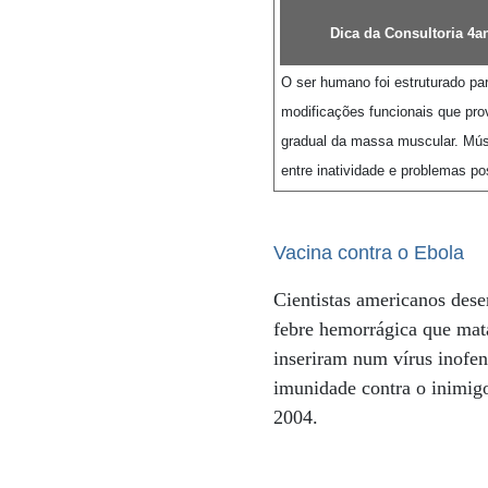
Dica da Consultoria 4an
O ser humano foi estruturado pa
modificações funcionais que pr
gradual da massa muscular. Músc
entre inatividade e problemas po
Vacina contra o Ebola
Cientistas americanos des
febre hemorrágica que mat
inseriram num vírus inofe
imunidade contra o inimigo
2004.