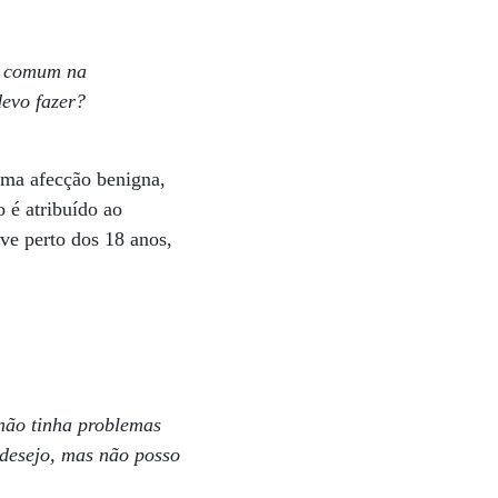
 é comum na
evo fazer?
uma afecção benigna,
 é atribuído ao
lve perto dos 18 anos,
 não tinha problemas
 desejo, mas não posso