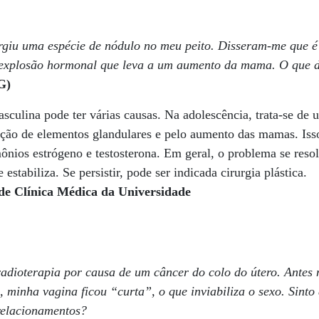
urgiu uma espécie de nódulo no meu peito. Disseram-me que
 explosão hormonal que leva a um aumento da mama. O que d
G)
ulina pode ter várias causas. Na adolescência, trata-se de 
ração de elementos glandulares e pelo aumento das mamas. Isso
mônios estrógeno e testosterona. Em geral, o problema se reso
estabiliza. Se persistir, pode ser indicada cirurgia plástica.
 de Clínica Médica da Universidade
radioterapia por causa de um câncer do colo do útero. Antes
, minha vagina ficou “curta”, o que inviabiliza o sexo. Sinto
relacionamentos?