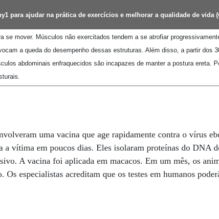
y1 para ajudar na prática de exercícios e melhorar a qualidade de vida (
ra se mover. Músculos não exercitados tendem a se atrofiar progressivament
ovocam a queda do desempenho dessas estruturas. Além disso, a partir dos 
ulos abdominais enfraquecidos são incapazes de manter a postura ereta. Po
sturais.
envolveram uma vacina que age rapidamente contra o vírus eb
a a vítima em poucos dias. Eles isolaram proteínas do DNA 
nsivo. A vacina foi aplicada em macacos. Em um mês, os ani
. Os especialistas acreditam que os testes em humanos poderão