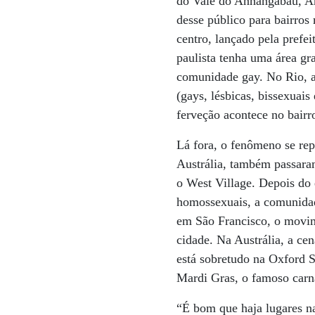
do Vale do Anhangabaú, Ar
desse público para bairros
centro, lançado pela pref
paulista tenha uma área g
comunidade gay. No Rio, 
(gays, lésbicas, bissexuai
ferveção acontece no bairr
Lá fora, o fenômeno se re
Austrália, também passaram
o West Village. Depois do
homossexuais, a comunidad
em São Francisco, o movim
cidade. Na Austrália, a c
está sobretudo na Oxford S
Mardi Gras, o famoso carn
“É bom que haja lugares na