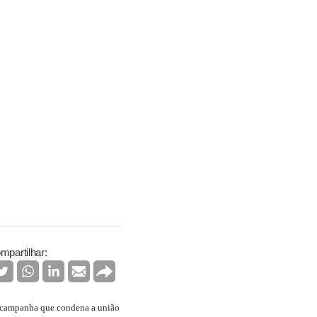
mpartilhar:
a campanha que condena a união