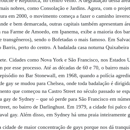
ouche e República, no centro velho. A degradação dessa áre
 mais nobres, como Consolação e Jardins. Agora, com o projet
eitura em 2000, o movimento começa a fazer o caminho invers
rande e bem demarcada, outras capitais também apresentam ár
a rua Farme de Amoedo, em Ipanema, exibe a maioria dos ba
s e transgêneros), sendo o Bofetadas o mais famoso. Em Salvad
o Barris, perto do centro. A badalada casa noturna Quixabeira
pete. Cidades como Nova York e São Francisco, nos Estados U
 por esse processo. Até as décadas de 60 e 70, o bairro mai
 episódio no Bar Stonewall, em 1968, quando a polícia agred
e gay se mudou para Chelsea, onde toda badalação é dirigid
ento que começou na Castro Street no século passado se esp
ena gay de Sydney – que só perde para São Francisco em núm
treet, no bairro de Darlinghust. Em 1979, a cidade foi palco 
aval gay. Além disso, em Sydney há uma praia inteiramente 
 cidade de maior concentração de gays porque nos dá tranquil