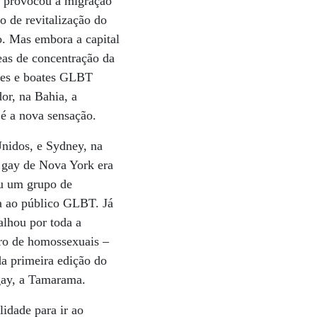
a provocou a migração
o de revitalização do
o. Mas embora a capital
eas de concentração da
res e boates GLBT
or, na Bahia, a
 é a nova sensação.
nidos, e Sydney, na
s gay de Nova York era
iu um grupo de
a ao público GLBT. Já
alhou por toda a
ero de homossexuais –
da primeira edição do
gay, a Tamarama.
idade para ir ao