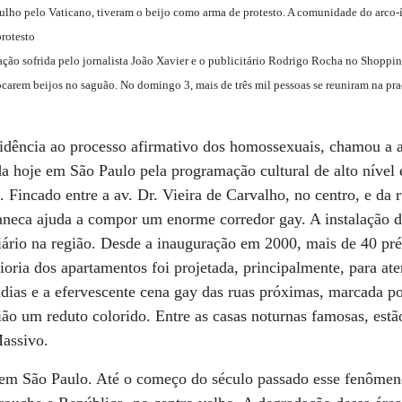
ulho pelo Vaticano, tiveram o beijo como arma de protesto. A comunidade do arco-ír
protesto
nação sofrida pelo jornalista João Xavier e o publicitário Rodrigo Rocha no Shoppi
ocarem beijos no saguão. No domingo 3, mais de três mil pessoas se reuniram na p
idência ao processo afirmativo dos homossexuais, chamou a a
a hoje em São Paulo pela programação cultural de alto nível 
 Fincado entre a av. Dr. Vieira de Carvalho, no centro, e da 
aneca ajuda a compor um enorme corredor gay. A instalação d
rio na região. Desde a inauguração em 2000, mais de 40 pré
ria dos apartamentos foi projetada, principalmente, para aten
dias e a efervescente cena gay das ruas próximas, marcada po
gião um reduto colorido. Entre as casas noturnas famosas, est
Massivo.
em São Paulo. Até o começo do século passado esse fenômeno 