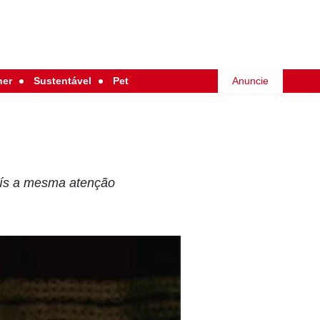
her
Sustentável
Pet
Anuncie
aís a mesma atenção