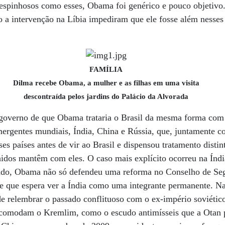
 espinhosos como esses, Obama foi genérico e pouco objetivo
 a intervenção na Líbia impediram que ele fosse além nesses
FAMÍLIA
Dilma recebe Obama, a mulher e as filhas em uma visita
descontraída pelos jardins do Palácio da Alvorada
governo de que Obama trataria o Brasil da mesma forma com q
emergentes mundiais, Índia, China e Rússia, que, juntamente
es países antes de vir ao Brasil e dispensou tratamento distin
idos mantêm com eles. O caso mais explícito ocorreu na Índia
ado, Obama não só defendeu uma reforma no Conselho de S
 que espera ver a Índia como uma integrante permanente. Na
e relembrar o passado conflituoso com o ex-império soviétic
ncomodam o Kremlim, como o escudo antimísseis que a Otan pr