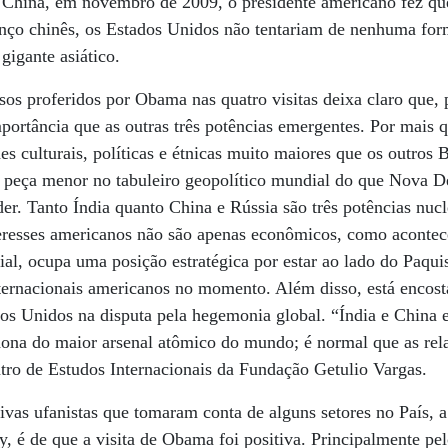
 China, em novembro de 2009, o presidente americano fez qu
ço chinês, os Estados Unidos não tentariam de nenhuma for
igante asiático.
sos proferidos por Obama nas quatro visitas deixa claro que, 
ortância que as outras três potências emergentes. Por mais q
 culturais, políticas e étnicas muito maiores que os outros Br
 peça menor no tabuleiro geopolítico mundial do que Nova 
der. Tanto Índia quanto China e Rússia são três potências nuc
nteresses americanos não são apenas econômicos, como aconte
cial, ocupa uma posição estratégica por estar ao lado do Paqui
ternacionais americanos no momento. Além disso, está encost
os Unidos na disputa pela hegemonia global. “Índia e China e
 dona do maior arsenal atômico do mundo; é normal que as rela
tro de Estudos Internacionais da Fundação Getulio Vargas.
ivas ufanistas que tomaram conta de alguns setores no País, a
, é de que a visita de Obama foi positiva. Principalmente pel