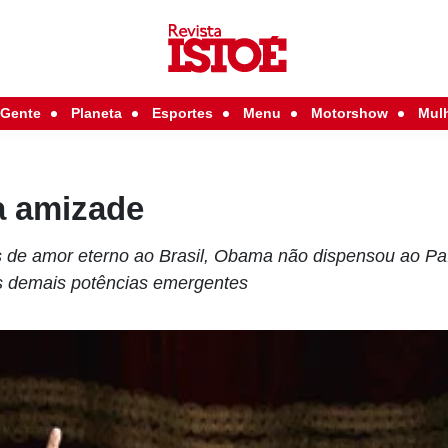
Gente
Planeta
Esportes
Menu
Motorshow
Mul
a amizade
as de amor eterno ao Brasil, Obama não dispensou ao P
s demais potências emergentes