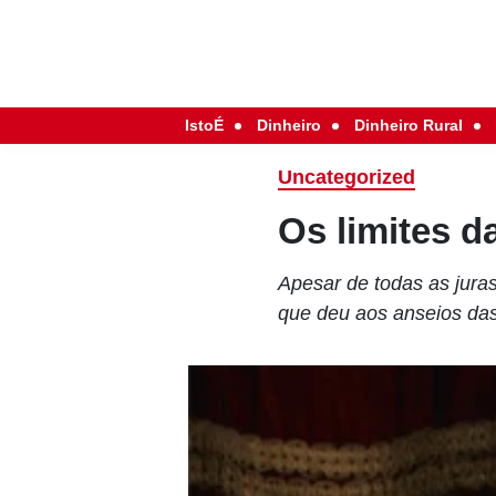
IstoÉ
Dinheiro
Dinheiro Rural
Uncategorized
Os limites d
Apesar de todas as jur
que deu aos anseios da