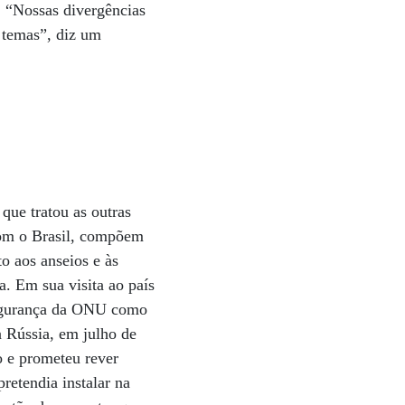
. “Nossas divergências
 temas”, diz um
ue tratou as outras
 com o Brasil, compõem
to aos anseios e às
. Em sua visita ao país
egurança da ONU como
 Rússia, em julho de
o e prometeu rever
etendia instalar na