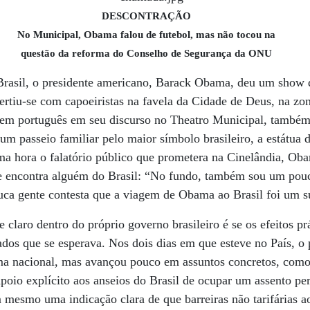
DESCONTRAÇÃO
No Municipal, Obama falou de futebol, mas não tocou na
questão da reforma do Conselho de Segurança da ONU
 Brasil, o presidente americano, Barack Obama, deu um show 
rtiu-se com capoeiristas na favela da Cidade de Deus, na zo
 em português em seu discurso no Theatro Municipal, também 
um passeio familiar pelo maior símbolo brasileiro, a estátua 
 hora o falatório público que prometera na Cinelândia, Obam
ue encontra alguém do Brasil: “No fundo, também sou um pouc
uca gente contesta que a viagem de Obama ao Brasil foi um s
claro dentro do próprio governo brasileiro é se os efeitos prá
dos que se esperava. Nos dois dias em que esteve no País, o
tima nacional, mas avançou pouco em assuntos concretos, com
apoio explícito aos anseios do Brasil de ocupar um assento p
esmo uma indicação clara de que barreiras não tarifárias aos