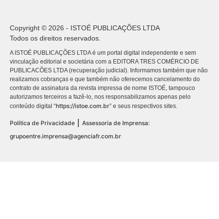
Copyright © 2026 - ISTOÉ PUBLICAÇÕES LTDA
Todos os direitos reservados.
A ISTOÉ PUBLICAÇÕES LTDA é um portal digital independente e sem
vinculação editorial e societária com a EDITORA TRES COMÉRCIO DE
PUBLICACÕES LTDA (recuperação judicial). Informamos também que não
realizamos cobranças e que também não oferecemos cancelamento do
contrato de assinatura da revista impressa de nome ISTOÉ, tampouco
autorizamos terceiros a fazê-lo, nos responsabilizamos apenas pelo
https://istoe.com.br
conteúdo digital “
” e seus respectivos sites.
|
Política de Privacidade
Assessoria de Imprensa:
grupoentre.imprensa@agenciafr.com.br