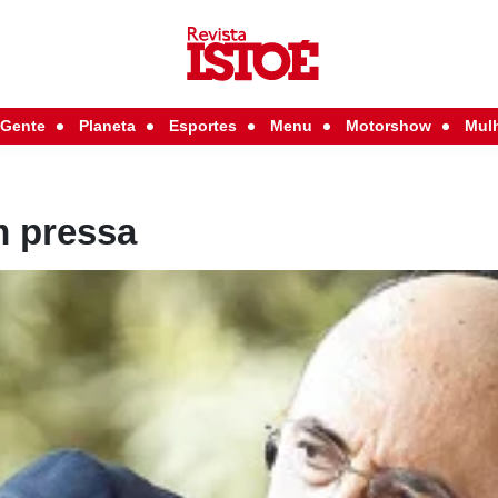
Gente
Planeta
Esportes
Menu
Motorshow
Mul
m pressa