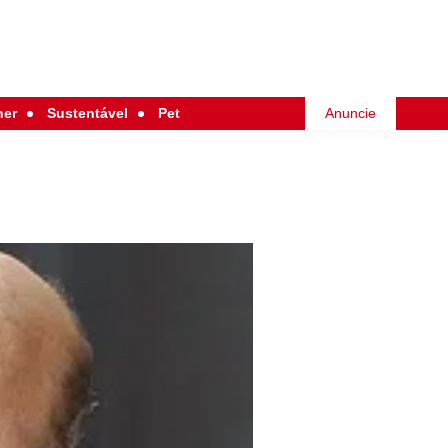
her
Sustentável
Pet
Anuncie