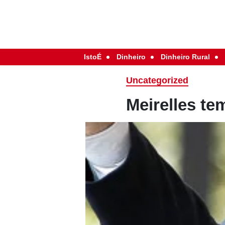
IstoÉ
Dinheiro
Dinheiro Rural
Uncategorized
Meirelles te