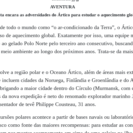
AVENTURA
sta encara as adversidades do Ártico para estudar o aquecimento glo
s de todo o mundo como “o ar-condicionado da Terra”, o Árti
so de aquecimento global. Exatamente por isso, uma equipe m
o ao gelado Polo Norte pelo terceiro ano consecutivo, buscan
 meio ambiente ao longo dos próximos anos. Trata-se da mai
.
olve a região polar e o Oceano Ártico, além de áreas mais e
 incluem cidades da Noruega, Finlândia e Groenlândia e do A
 abrigando a maior cidade dentro do Círculo (Murmansk, com 
es da nova expedição é neto do renomado explorador marinho 
sentador de tevê Philippe Cousteau, 31 anos.
ursões polares acontece a partir de bases navais ou laboratór
isco como fonte das maiores recompensas: para estudar as con