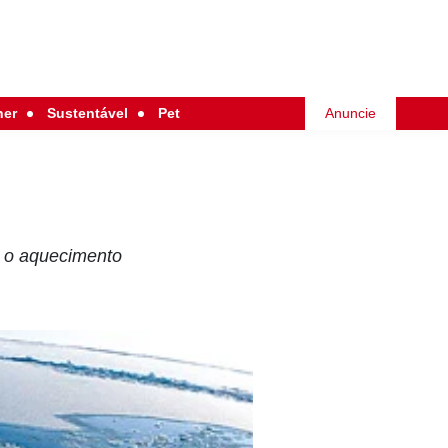
her
Sustentável
Pet
Anuncie
r o aquecimento