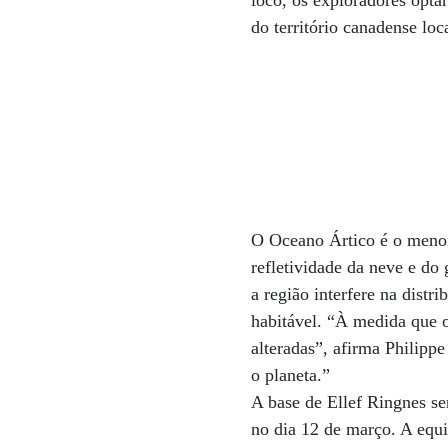
loco, os exploradores opt
do território canadense lo
O Oceano Ártico é o menor
refletividade da neve e do
a região interfere na distr
habitável. “À medida que o 
alteradas”, afirma Philipp
o planeta.”
A base de Ellef Ringnes ser
no dia 12 de março. A equ