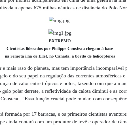
aram por montar acampamento em cima de uma geleira na ilha 
calizada a apenas 675 milhas náuticas de distância do Polo Nor
EXTREMO
Cientistas liderados por Philippe Cousteau chegam à base
na remota ilha de Ellef, no Canadá, a bordo de helicópteros
 e mais raso do planeta, mas tem importância incomparável p
 gelo e do seu papel na regulação das correntes atmosféricas e
ibuição de calor entre trópicos e polos, fazendo com que a mai
gelo polar derrete, a refletividade da calota diminui e as cor
e Cousteau. “Essa função crucial pode mudar, com consequênci
á formada por 17 barracas, e os primeiros cientistas aventure
ipe ainda contará com um produtor de tevê e operador de câm