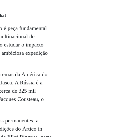
bal
co é peça fundamental
ultinacional de
do estudar o impacto
s ambiciosa expedição
xtremas da América do
lasca. A Rússia é a
cerca de 325 mil
Jacques Cousteau, o
ios permanentes, a
dições do Ártico in