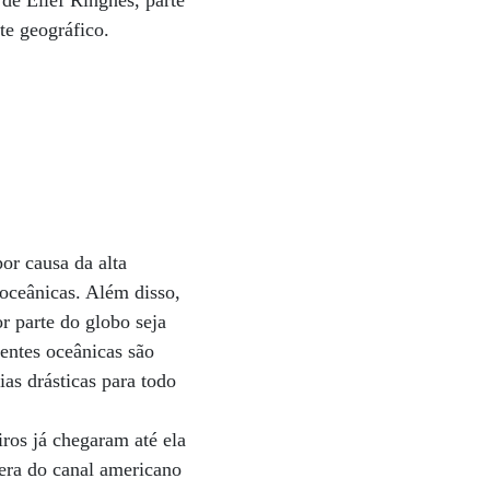
de Ellef Ringnes, parte
te geográfico.
or causa da alta
 oceânicas. Além disso,
or parte do globo seja
rentes oceânicas são
as drásticas para todo
iros já chegaram até ela
era do canal americano