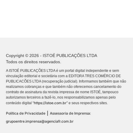
Copyright © 2026 - ISTOÉ PUBLICAÇÕES LTDA
Todos os direitos reservados.
A ISTOÉ PUBLICAÇÕES LTDA é um portal digital independente e sem
vinculação editorial e societária com a EDITORA TRES COMÉRCIO DE
PUBLICACÕES LTDA (recuperação judicial). Informamos também que não
realizamos cobranças e que também não oferecemos cancelamento do
contrato de assinatura da revista impressa de nome ISTOÉ, tampouco
autorizamos terceiros a fazê-lo, nos responsabilizamos apenas pelo
https://istoe.com.br
conteúdo digital “
” e seus respectivos sites.
|
Política de Privacidade
Assessoria de Imprensa:
grupoentre.imprensa@agenciafr.com.br