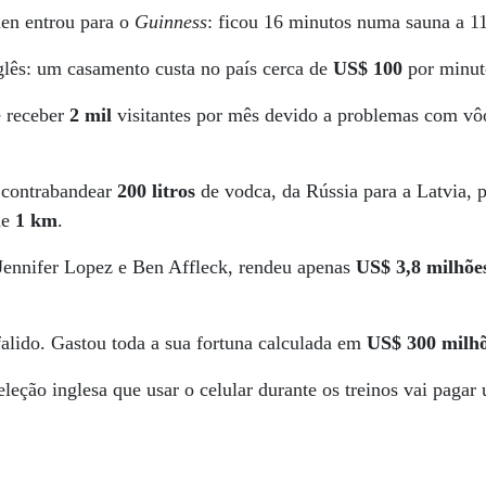
en entrou para o
Guinness
: ficou 16 minutos numa sauna a 1
glês: um casamento custa no país cerca de
US$ 100
por minut
e receber
2 mil
visitantes por mês devido a problemas com vô
 contrabandear
200 litros
de vodca, da Rússia para a Latvia,
de
1 km
.
 Jennifer Lopez e Ben Affleck, rendeu apenas
US$ 3,8 milhõe
falido. Gastou toda a sua fortuna calculada em
US$ 300 milh
eleção inglesa que usar o celular durante os treinos vai paga