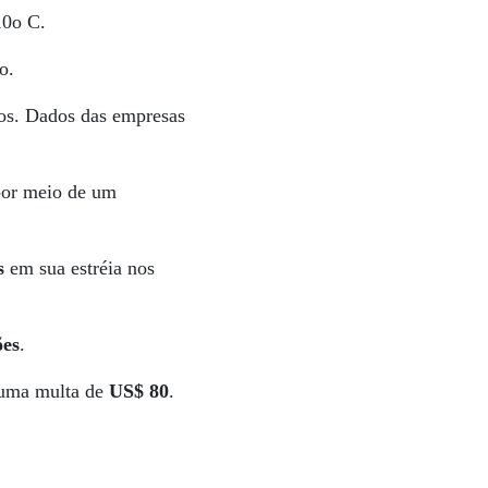
10o C.
o.
os. Dados das empresas
 por meio de um
s
em sua estréia nos
ões
.
r uma multa de
US$ 80
.