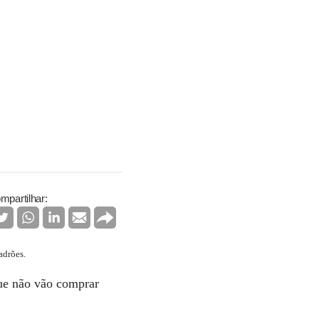
mpartilhar:
adrões.
que não vão comprar