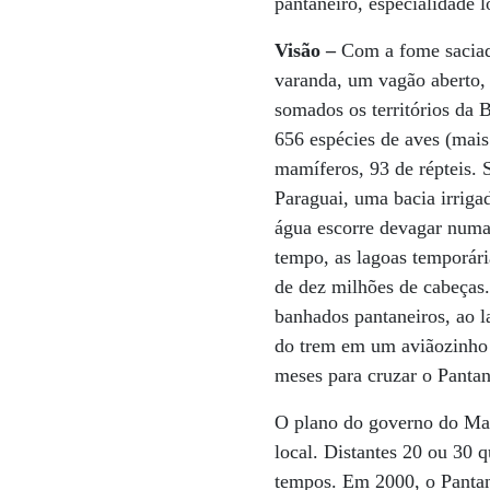
pantaneiro, especialidade 
Visão –
Com a fome saciada
varanda, um vagão aberto,
somados os territórios da 
656 espécies de aves (mais
mamíferos, 93 de répteis. 
Paraguai, uma bacia irriga
água escorre devagar numa
tempo, as lagoas temporár
de dez milhões de cabeças.
banhados pantaneiros, ao l
do trem em um aviãozinho C
meses para cruzar o Pantana
O plano do governo do Mato
local. Distantes 20 ou 30 
tempos. Em 2000, o Pantana