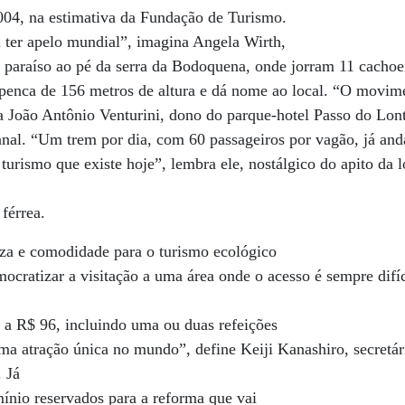
04, na estimativa da Fundação de Turismo.
 ter apelo mundial”, imagina Angela Wirth,
paraíso ao pé da serra da Bodoquena, onde jorram 11 cachoei
spenca de 156 metros de altura e dá nome ao local. “O movim
 João Antônio Venturini, dono do parque-hotel Passo do Lont
nal. “Um trem por dia, com 60 passageiros por vagão, já and
 turismo que existe hoje”, lembra ele, nostálgico do apito da 
 férrea.
za e comodidade para o turismo ecológico
mocratizar a visitação a uma área onde o acesso é sempre difíc
7 a R$ 96, incluindo uma ou duas refeições
uma atração única no mundo”, define Keiji Kanashiro, secretá
. Já
ínio reservados para a reforma que vai