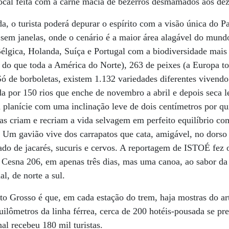
local feita com a carne macia de bezerros desmamados aos de
, o turista poderá depurar o espírito com a visão única do Pa
 sem janelas, onde o cenário é a maior área alagável do mu
Bélgica, Holanda, Suíça e Portugal com a biodiversidade mais 
 do que toda a América do Norte), 263 de peixes (a Europa t
Só de borboletas, existem 1.132 variedades diferentes vivendo
da por 150 rios que enche de novembro a abril e depois seca 
 planície com uma inclinação leve de dois centímetros por q
ias criam e recriam a vida selvagem em perfeito equilíbrio 
 Um gavião vive dos carrapatos que cata, amigável, no dorso 
ado de jacarés, sucuris e cervos. A reportagem de ISTOÉ fez 
esna 206, em apenas três dias, mas uma canoa, ao sabor da c
l, de norte a sul.
 Grosso é que, em cada estação do trem, haja mostras do art
quilômetros da linha férrea, cerca de 200 hotéis-pousada se p
l recebeu 180 mil turistas.