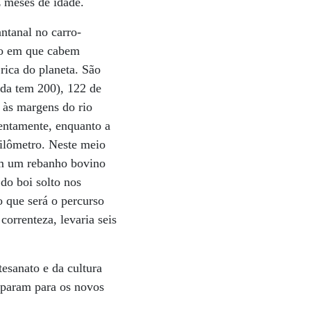
z meses de idade.
ntanal no carro-
ndo em que cabem
rica do planeta. São
oda tem 200), 122 de
 às margens do rio
lentamente, enquanto a
uilômetro. Neste meio
com um rebanho bovino
do boi solto nos
o que será o percurso
orrenteza, levaria seis
esanato e da cultura
reparam para os novos