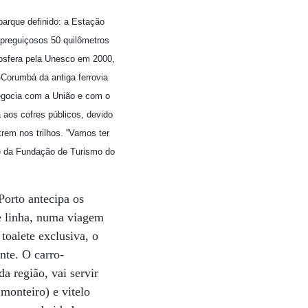
mbarque definido: a Estação
 preguiçosos 50 quilômetros
iosfera pela Unesco em 2000,
–Corumbá da antiga ferrovia
 negocia com a União e com o
 aos cofres públicos, devido
trem nos trilhos. “Vamos ter
te da Fundação de Turismo do
Porto antecipa os
e linha, numa viagem
toalete exclusiva, o
nte. O carro-
a região, vai servir
 monteiro) e vitelo