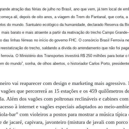
 grande atração das férias de julho no Brasil, ano que vem, já tem local de e
omeça ali, depois de oito anos, a viagem do Trem do Pantanal, que corta, a
belos do mundo. Santuário ecológico da humanidade, declarado Reserva da B
, mais barato e mais atraente a partir da reativação do trecho Campo Grande
ão das linhas férreas no início do governo FHC. O consórcio Brasil Ferrovia
reestatização do trecho, saldando a dívida do arrendamento que não foi paga
errovia. O Ministério dos Transportes investirá R$ 250 milhões para botar o 
rem do mundo”, sonha, de olhos abertos, o historiador Carlos Porto, presiden
eiro vai reaparecer com design e marketing mais agressivo. 
 vagões que percorrerá as 15 estações e os 459 quilômetros d
ela. Além dos vagões com poltronas reclináveis e cabines com 
 acesso à internet e vagões especiais adaptados ao meio-ambie
ola-bar” com violeiros a postos para mostrar a música típica d
 de jacaré, capivara, javonteiro (mistura de javali com porco