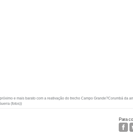
is próximo e mais barato com a reativação do trecho Campo Grande?Corumbá da anti
uerra (fotos))
Para co