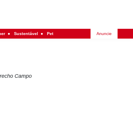
her
Sustentável
Pet
Anuncie
 trecho Campo