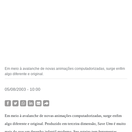
Em meio à avalanche de novas animações computadorizadas, surge enfim
algo diferente e original.
05/08/2003 - 10:00
Em meio à avalanche de novas animações computadorizadas, surge enfim
algo diferente e original. Produzido em terceira dimensão,
Save Ums
é muito
mais do que um desenho infantil moderno. Seu roteiro tem ferramentas