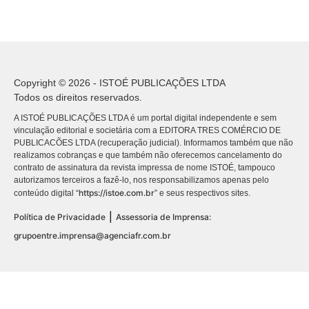
Copyright © 2026 - ISTOÉ PUBLICAÇÕES LTDA
Todos os direitos reservados.
A ISTOÉ PUBLICAÇÕES LTDA é um portal digital independente e sem
vinculação editorial e societária com a EDITORA TRES COMÉRCIO DE
PUBLICACÕES LTDA (recuperação judicial). Informamos também que não
realizamos cobranças e que também não oferecemos cancelamento do
contrato de assinatura da revista impressa de nome ISTOÉ, tampouco
autorizamos terceiros a fazê-lo, nos responsabilizamos apenas pelo
https://istoe.com.br
conteúdo digital “
” e seus respectivos sites.
|
Política de Privacidade
Assessoria de Imprensa:
grupoentre.imprensa@agenciafr.com.br