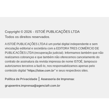
Copyright © 2026 - ISTOÉ PUBLICAÇÕES LTDA
Todos os direitos reservados.
A ISTOÉ PUBLICAÇÕES LTDA é um portal digital independente e sem
vinculação editorial e societária com a EDITORA TRES COMÉRCIO DE
PUBLICACÕES LTDA (recuperação judicial). Informamos também que não
realizamos cobranças e que também não oferecemos cancelamento do
contrato de assinatura da revista impressa de nome ISTOÉ, tampouco
autorizamos terceiros a fazê-lo, nos responsabilizamos apenas pelo
https://istoe.com.br
conteúdo digital “
” e seus respectivos sites.
|
Política de Privacidade
Assessoria de Imprensa:
grupoentre.imprensa@agenciafr.com.br