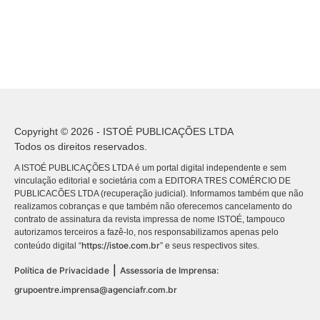
Copyright © 2026 - ISTOÉ PUBLICAÇÕES LTDA
Todos os direitos reservados.
A ISTOÉ PUBLICAÇÕES LTDA é um portal digital independente e sem
vinculação editorial e societária com a EDITORA TRES COMÉRCIO DE
PUBLICACÕES LTDA (recuperação judicial). Informamos também que não
realizamos cobranças e que também não oferecemos cancelamento do
contrato de assinatura da revista impressa de nome ISTOÉ, tampouco
autorizamos terceiros a fazê-lo, nos responsabilizamos apenas pelo
https://istoe.com.br
conteúdo digital “
” e seus respectivos sites.
|
Política de Privacidade
Assessoria de Imprensa:
grupoentre.imprensa@agenciafr.com.br