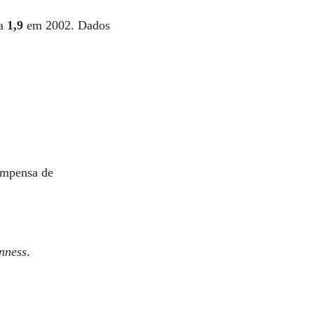
ra
1,9
em 2002. Dados
ompensa de
nness
.