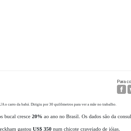
Para co
 o carro da babá. Dirigiu por 30 quilômetros para ver a mãe no trabalho.
s bucal cresce
20%
ao ano no Brasil. Os dados são da consu
Beckham gastou
US$ 350
num chicote cravejado de jóias.