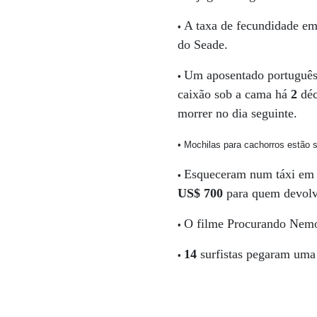
A taxa de fecundidade e
•
do Seade.
Um aposentado portuguê
•
caixão sob a cama há
2
déc
morrer no dia seguinte.
• Mochilas para cachorros estão 
Esqueceram num táxi em 
•
US$ 700
para quem devolv
O filme Procurando Nemo
•
14
surfistas pegaram uma
•