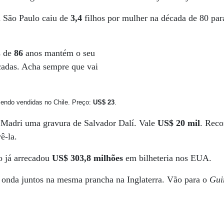
m São Paulo caiu de
3,4
filhos por mulher na década de 80 pa
s de
86
anos mantém o seu
adas. Acha sempre que vai
sendo vendidas no Chile. Preço:
US$ 23
.
Madri uma gravura de Salvador Dalí. Vale
US$ 20 mil
. Rec
ê-la.
 já arrecadou
US$ 303,8 milhões
em bilheteria nos EUA.
 onda juntos na mesma prancha na Inglaterra. Vão para o
Gui