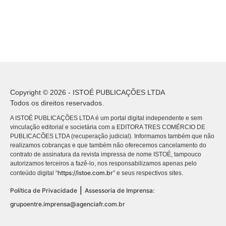
Copyright © 2026 - ISTOÉ PUBLICAÇÕES LTDA
Todos os direitos reservados.
A ISTOÉ PUBLICAÇÕES LTDA é um portal digital independente e sem
vinculação editorial e societária com a EDITORA TRES COMÉRCIO DE
PUBLICACÕES LTDA (recuperação judicial). Informamos também que não
realizamos cobranças e que também não oferecemos cancelamento do
contrato de assinatura da revista impressa de nome ISTOÉ, tampouco
autorizamos terceiros a fazê-lo, nos responsabilizamos apenas pelo
https://istoe.com.br
conteúdo digital “
” e seus respectivos sites.
|
Política de Privacidade
Assessoria de Imprensa:
grupoentre.imprensa@agenciafr.com.br