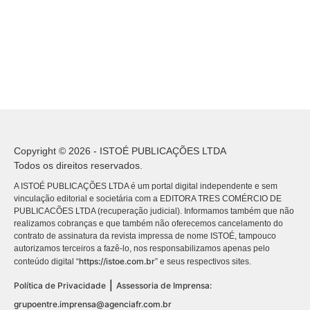
Copyright © 2026 - ISTOÉ PUBLICAÇÕES LTDA
Todos os direitos reservados.
A ISTOÉ PUBLICAÇÕES LTDA é um portal digital independente e sem
vinculação editorial e societária com a EDITORA TRES COMÉRCIO DE
PUBLICACÕES LTDA (recuperação judicial). Informamos também que não
realizamos cobranças e que também não oferecemos cancelamento do
contrato de assinatura da revista impressa de nome ISTOÉ, tampouco
autorizamos terceiros a fazê-lo, nos responsabilizamos apenas pelo
https://istoe.com.br
conteúdo digital “
” e seus respectivos sites.
|
Política de Privacidade
Assessoria de Imprensa:
grupoentre.imprensa@agenciafr.com.br