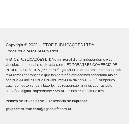
Copyright © 2026 - ISTOÉ PUBLICAÇÕES LTDA
Todos os direitos reservados.
A ISTOÉ PUBLICAÇÕES LTDA é um portal digital independente e sem
vinculação editorial e societária com a EDITORA TRES COMÉRCIO DE
PUBLICACÕES LTDA (recuperação judicial). Informamos também que não
realizamos cobranças e que também não oferecemos cancelamento do
contrato de assinatura da revista impressa de nome ISTOÉ, tampouco
autorizamos terceiros a fazê-lo, nos responsabilizamos apenas pelo
https://istoe.com.br
conteúdo digital “
” e seus respectivos sites.
|
Política de Privacidade
Assessoria de Imprensa:
grupoentre.imprensa@agenciafr.com.br