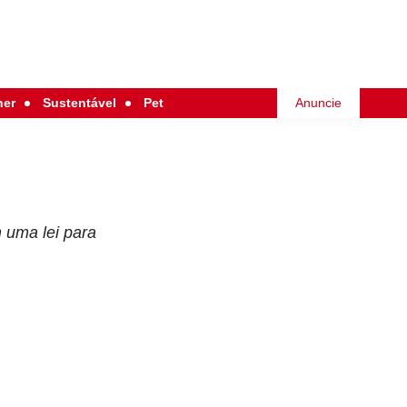
her
Sustentável
Pet
Anuncie
 uma lei para