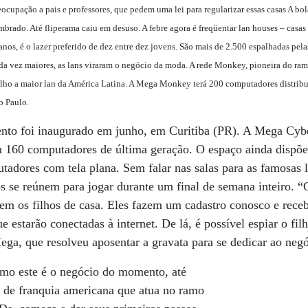
ocupação a pais e professores, que pedem uma lei para regularizar essas casas A bol
rado. Até fliperama caiu em desuso. A febre agora é freqüentar lan houses – casas 
nos, é o lazer preferido de dez entre dez jovens. São mais de 2.500 espalhadas pela
a vez maiores, as lans viraram o negócio da moda. A rede Monkey, pioneira do ram
e julho a maior lan da América Latina. A Mega Monkey terá 200 computadores distri
o Paulo.
nto foi inaugurado em junho, em Curitiba (PR). A Mega Cyb
m 160 computadores de última geração. O espaço ainda dispõe 
tadores com tela plana. Sem falar nas salas para as famosas l
os se reúnem para jogar durante um final de semana inteiro. 
rem os filhos de casa. Eles fazem um cadastro conosco e rec
ue estarão conectadas à internet. De lá, é possível espiar o fi
ga, que resolveu aposentar a gravata para se dedicar ao negó
omo este é o negócio do momento, até
 de franquia americana que atua no ramo