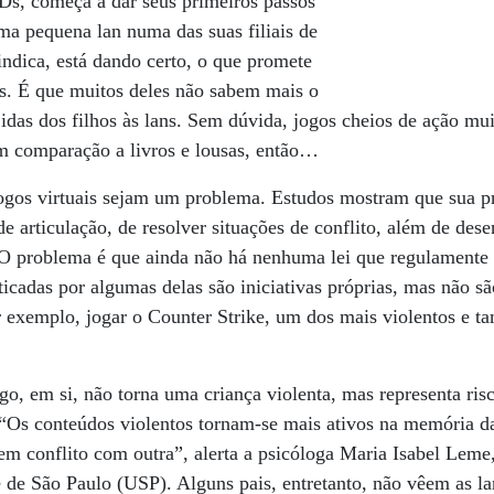
Ds, começa a dar seus primeiros passos
ma pequena lan numa das suas filiais de
indica, está dando certo, o que promete
is. É que muitos deles não sabem mais o
 idas dos filhos às lans. Sem dúvida, jogos cheios de ação mu
Em comparação a livros e lousas, então…
gos virtuais sejam um problema. Estudos mostram que sua pr
de articulação, de resolver situações de conflito, além de dese
 O problema é que ainda não há nenhuma lei que regulamente
icadas por algumas delas são iniciativas próprias, mas não são
 exemplo, jogar o Counter Strike, um dos mais violentos e t
ogo, em si, não torna uma criança violenta, mas representa ri
 “Os conteúdos violentos tornam-se mais ativos na memória da
a em conflito com outra”, alerta a psicóloga Maria Isabel Lem
 de São Paulo (USP). Alguns pais, entretanto, não vêem as l