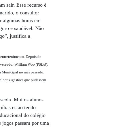
m sair. Esse recurso é
marido, o consultor
or algumas horas em
eguro e saudável. Não
o”, justifica a
 entretenimento. Depois de
 o vereador William Woo (PSDB),
ra Municipal no mês passado.
ecolher sugestões que pudessem
scola. Muitos alunos
ílias estão tendo
ducacional do colégio
os jogos passam por uma