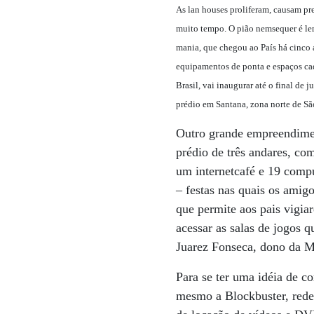
As lan houses proliferam, causam pre
muito tempo. O pião nemsequer é lemb
mania, que chegou ao País há cinco a
equipamentos de ponta e espaços cad
Brasil, vai inaugurar até o final d
prédio em Santana, zona norte de Sã
Outro grande empreendime
prédio de três andares, co
um internetcafé e 19 compu
– festas nas quais os amig
que permite aos pais vigia
acessar as salas de jogos q
Juarez Fonseca, dono da Me
Para se ter uma idéia de c
mesmo a Blockbuster, rede