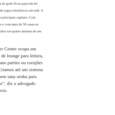
a de gude ficou para trás há
de jogos eletrônicos em rede. A
s principais capitais. Com
o e com mais de 50 casas no
buídos em quatro andares de um
er Center ocupa um
de lounge para leitura,
ans parties ou corujões
“Criamos até um sistema
ebem uma senha para
lho”, diz o advogado
cio.