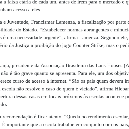
na a faixa etária de cada um, antes de irem para o mercado e 
enham acesso a eles.
a e Juventude, Francismar Lamenza, a fiscalização por parte d
bilidade do Estado. “Estabelecer normas abrangentes e minuc
ns é uma necessidade urgente”, afirma Lamenza. Segundo ele,
ério da Justiça a proibição do jogo Counter Strike, mas o ped
nja, presidente da Associação Brasileira das Lans Houses (
 não é tão grave quanto se apresenta. Para ele, um dos objeti
oferece curso de acesso à internet. “São os pais quem devem im
a escola não resolve o caso de quem é viciado”, afirma Hleba
ertura dessas casas em locais próximos às escolas acontece p
ado.
a recomendação é ficar atento. “Queda no rendimento escolar
 É importante que a escola trabalhe em conjunto com os pais