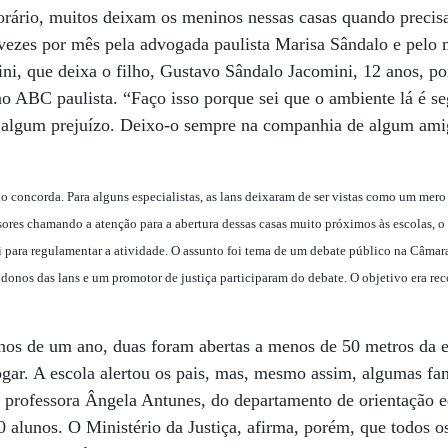
orário, muitos deixam os meninos nessas casas quando precisa
vezes por mês pela advogada paulista Marisa Sândalo e pelo 
ni, que deixa o filho, Gustavo Sândalo Jacomini, 12 anos, p
o ABC paulista. “Faço isso porque sei que o ambiente lá é s
r algum prejuízo. Deixo-o sempre na companhia de algum amig
oncorda. Para alguns especialistas, as lans deixaram de ser vistas como um mero
ssores chamando a atenção para a abertura dessas casas muito próximos às escolas,
ei para regulamentar a atividade. O assunto foi tema de um debate público na Câma
, donos das lans e um promotor de justiça participaram do debate. O objetivo era r
s de um ano, duas foram abertas a menos de 50 metros da e
jogar. A escola alertou os pais, mas, mesmo assim, algumas fam
a professora Ângela Antunes, do departamento de orientação e
 alunos. O Ministério da Justiça, afirma, porém, que todos 