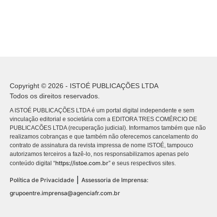
Copyright © 2026 - ISTOÉ PUBLICAÇÕES LTDA
Todos os direitos reservados.
A ISTOÉ PUBLICAÇÕES LTDA é um portal digital independente e sem
vinculação editorial e societária com a EDITORA TRES COMÉRCIO DE
PUBLICACÕES LTDA (recuperação judicial). Informamos também que não
realizamos cobranças e que também não oferecemos cancelamento do
contrato de assinatura da revista impressa de nome ISTOÉ, tampouco
autorizamos terceiros a fazê-lo, nos responsabilizamos apenas pelo
https://istoe.com.br
conteúdo digital “
” e seus respectivos sites.
|
Política de Privacidade
Assessoria de Imprensa:
grupoentre.imprensa@agenciafr.com.br