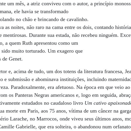
ante um mês, a atriz conviveu com o autor, a princípio monoss
mana, ele havia se transformado
rolando no chão e brincando de cavalinho.
a as noites, não raro na cama entre os dois, contando história
 mentirosas. Durante sua estada, não recebeu ninguém. Excet
o, a quem Ruth apresentou como um
a sido muito torturado. Um exagero que
s de Genet.
or e, acima de tudo, um dos totens da literatura francesa, Je
o e submissão e abominava instituições, incluindo maternidade
ureza. Paradoxalmente, era afetuoso. Na época em que veio ao 
m os Panteras Negras americanos e, logo em seguida, abraçar
ivamente estudados no caudaloso livro
Um cativo apaixonad
sua morte em Paris, aos 75 anos, vítima de um câncer na garg
itério Larache, no Marrocos, onde viveu seus últimos anos, 
mille Gabrielle, que era solteira, o abandonou num orfanato,