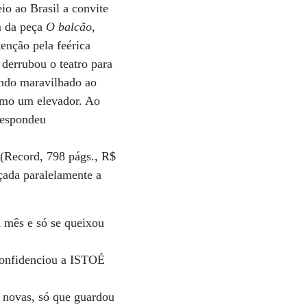
io ao Brasil a convite
em da peça
O balcão
,
tenção pela feérica
 derrubou o teatro para
tindo maravilhado ao
como um elevador. Ao
respondeu
a
(Record, 798 págs., R$
nçada paralelamente a
 mês e só se queixou
 confidenciou a ISTOÉ
s novas, só que guardou