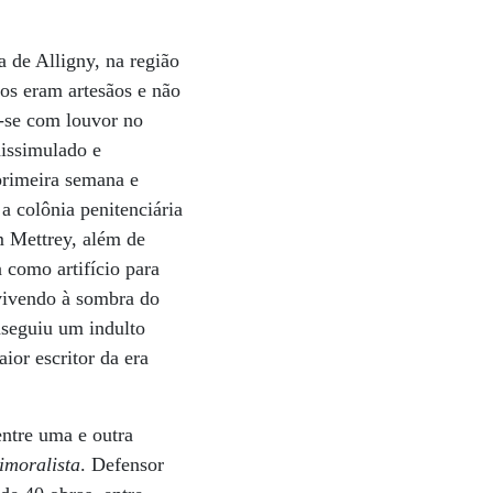
 de Alligny, na região
os eram artesãos e não
-se com louvor no
dissimulado e
primeira semana e
a colônia penitenciária
m Mettrey, além de
a como artifício para
a vivendo à sombra do
nseguiu um indulto
ior escritor da era
entre uma e outra
imoralista
. Defensor