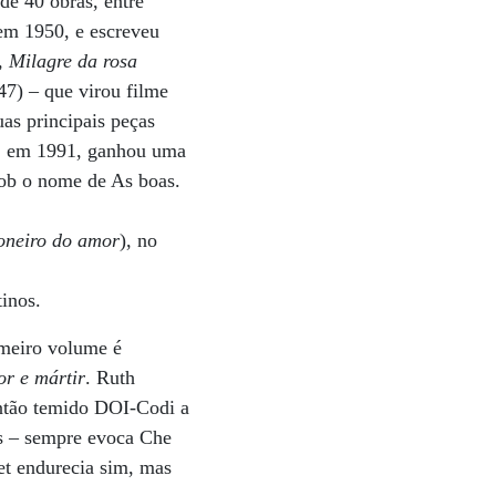
de 40 obras, entre
 em 1950, e escreveu
,
Milagre da rosa
7) – que virou filme
uas principais peças
, em 1991, ganhou uma
sob o nome de As boas.
oneiro do amor
), no
inos.
imeiro volume é
or e mártir
. Ruth
então temido DOI-Codi a
as – sempre evoca Che
et endurecia sim, mas