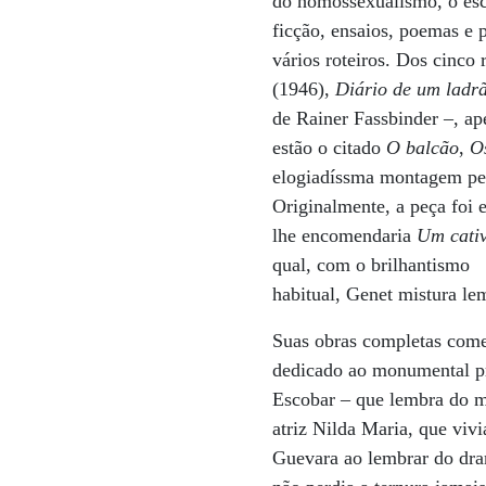
do homossexualismo, o escr
ficção, ensaios, poemas e 
vários roteiros. Dos cinco
(1946),
Diário de um ladr
de Rainer Fassbinder –, ap
estão o citado
O balcão
,
O
elogiadíssma montagem pel
Originalmente, a peça foi
lhe encomendaria
Um cati
qual, com o brilhantismo
habitual, Genet mistura le
Suas obras completas come
dedicado ao monumental pre
Escobar – que lembra do m
atriz Nilda Maria, que viv
Guevara ao lembrar do dram