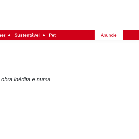
her
Sustentável
Pet
Anuncie
 obra inédita e numa