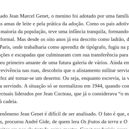
zado Jean Marcel Genet, o menino foi adotado por uma família
 amas de leite e pela prática da adoção. Como os pais adotiv
maioria da população, teve uma infância tranquila, formando
 formal. Mas desde os oito anos já era descrito como ladrão, 
ris, onde trabalharia como aprendiz de tipógrafo, fugiu na 
nções e escapadas que culminaram com sua transferência para 
eu primeiro amante de uma futura galeria de vários. Ainda e
evivência nas ruas, descobriu que o alistamento militar servi
 fez até tornar-se um desertor. Ou seja, enquanto escrevia, i
ra servindo. A situação só se normalizou em 1944, quando co
ctuais liderados por Jean Cocteau, que já o considerava “o ma
à cadeia.
fenômeno Jean Genet é difícil de ser analisado. O fato é que, 
ris, procurou André Gide, de quem lera
Os frutos da terra
e
O 