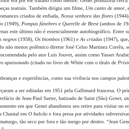
itor era por ele tratado como mestre. Genet produziria cerca 
peças teatrais. Também dirigiu um filme,
Um canto de amor
,
 romances criados de enfiada,
Nossa senhora das flores
(1944)
ão
(1949),
Pompas fúnebres
e
Querelle de Brest
(ambos de 194
enas este último não é essencialmente autobiográfico. Entre s
s negros
(1958),
Os biombos
(1961) e
As criadas
(1947), que
o não menos polêmico diretor José Celso Martinez Corrêa, 
 encomendada pelo ator Luís Jouvet, assim como Yasser Arafat
vo apaixonado
(citado no livro de White com o título de
Prisi
mbranças e experiências, como sua vivência nos campos palest
çaram a ser editadas em 1951 pela Gallimard francesa. O pr
fácio de Jean-Paul Sartre, batizado de Saint (São)
Genet, at
omento em que Genet abandonou seu retiro para visitar no 
ia Chantal em
O balcão
e fora presa por atividades subversiv
aturgo, tão seco por fora e tão meigo por dentro. “Jean Gen