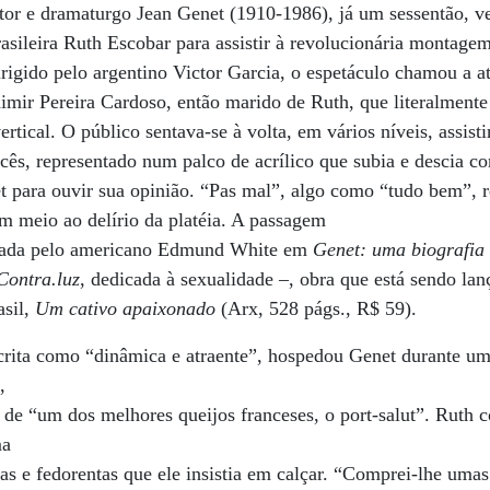
or e dramaturgo Jean Genet (1910-1986), já um sessentão, ve
brasileira Ruth Escobar para assistir à revolucionária montag
irigido pelo argentino Victor Garcia, o espetáculo chamou a a
imir Pereira Cardoso, então marido de Ruth, que literalmente
vertical. O público sentava-se à volta, em vários níveis, assis
cês, representado num palco de acrílico que subia e descia 
et para ouvir sua opinião. “Pas mal”, algo como “tudo bem”, 
m meio ao delírio da platéia. A passagem
citada pelo americano Edmund White em
Genet: uma biografi
Contra.luz
, dedicada à sexualidade –, obra que está sendo la
asil,
Um cativo apaixonado
(Arx, 528 págs., R$ 59).
crita como “dinâmica e atraente”, hospedou Genet durante um
,
 de “um dos melhores queijos franceses, o port-salut”. Ruth
ma
as e fedorentas que ele insistia em calçar. “Comprei-lhe uma