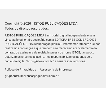
Copyright © 2026 - ISTOÉ PUBLICAÇÕES LTDA
Todos os direitos reservados.
A ISTOÉ PUBLICAÇÕES LTDA é um portal digital independente e sem
vinculação editorial e societária com a EDITORA TRES COMÉRCIO DE
PUBLICACÕES LTDA (recuperação judicial). Informamos também que não
realizamos cobranças e que também não oferecemos cancelamento do
contrato de assinatura da revista impressa de nome ISTOÉ, tampouco
autorizamos terceiros a fazê-lo, nos responsabilizamos apenas pelo
https://istoe.com.br
conteúdo digital “
” e seus respectivos sites.
|
Política de Privacidade
Assessoria de Imprensa:
grupoentre.imprensa@agenciafr.com.br