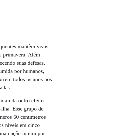
s quentes mantêm vivas
na primavera. Além
uecendo suas defesas.
nsumida por humanos,
orrem todos os anos nos
adas.
m ainda outro efeito
-ilha. Esse grupo de
 meros 60 centímetros
os níveis em cinco
ma nação inteira por