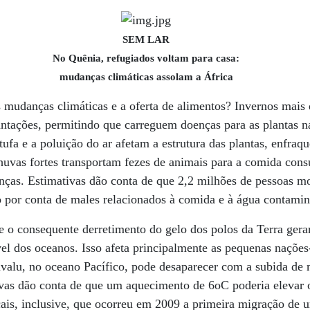
SEM LAR
No Quênia, refugiados voltam para casa:
mudanças climáticas assolam a África
s mudanças climáticas e a oferta de alimentos? Invernos mai
antações, permitindo que carreguem doenças para as plantas 
stufa e a poluição do ar afetam a estrutura das plantas, enfraq
huvas fortes transportam fezes de animais para a comida co
nças. Estimativas dão conta de que 2,2 milhões de pessoas m
 por conta de males relacionados à comida e à água contamin
 o consequente derretimento do gelo dos polos da Terra gera
vel dos oceanos. Isso afeta principalmente as pequenas nações
Tuvalu, no oceano Pacífico, pode desaparecer com a subida de
vas dão conta de que um aquecimento de 6oC poderia elevar 
ais, inclusive, que ocorreu em 2009 a primeira migração de u