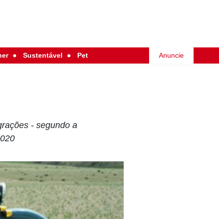
her
Sustentável
Pet
Anuncie
igrações - segundo a
2020