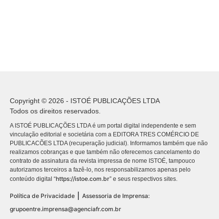
Copyright © 2026 - ISTOÉ PUBLICAÇÕES LTDA
Todos os direitos reservados.
A ISTOÉ PUBLICAÇÕES LTDA é um portal digital independente e sem
vinculação editorial e societária com a EDITORA TRES COMÉRCIO DE
PUBLICACÕES LTDA (recuperação judicial). Informamos também que não
realizamos cobranças e que também não oferecemos cancelamento do
contrato de assinatura da revista impressa de nome ISTOÉ, tampouco
autorizamos terceiros a fazê-lo, nos responsabilizamos apenas pelo
https://istoe.com.br
conteúdo digital “
” e seus respectivos sites.
|
Política de Privacidade
Assessoria de Imprensa:
grupoentre.imprensa@agenciafr.com.br