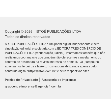
Copyright © 2026 - ISTOÉ PUBLICAÇÕES LTDA
Todos os direitos reservados.
A ISTOÉ PUBLICAÇÕES LTDA é um portal digital independente e sem
vinculação editorial e societária com a EDITORA TRES COMÉRCIO DE
PUBLICACÕES LTDA (recuperação judicial). Informamos também que não
realizamos cobranças e que também não oferecemos cancelamento do
contrato de assinatura da revista impressa de nome ISTOÉ, tampouco
autorizamos terceiros a fazê-lo, nos responsabilizamos apenas pelo
https://istoe.com.br
conteúdo digital “
” e seus respectivos sites.
|
Política de Privacidade
Assessoria de Imprensa:
grupoentre.imprensa@agenciafr.com.br