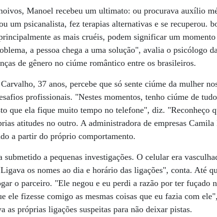
oivos, Manoel recebeu um ultimato: ou procurava auxílio mé
u um psicanalista, fez terapias alternativas e se recuperou.
 principalmente as mais cruéis, podem significar um momento
roblema, a pessoa chega a uma solução", avalia o psicólogo 
enças de gênero no ciúme romântico entre os brasileiros.
Carvalho, 37 anos, percebe que só sente ciúme da mulher no
desafios profissionais. "Nestes momentos, tenho ciúme de tudo
sto que ela fique muito tempo no telefone", diz. "Reconheço q
rias atitudes no outro. A administradora de empresas Camila 
do a partir do próprio comportamento.
ra submetido a pequenas investigações. O celular era vasculh
"Ligava os nomes ao dia e horário das ligações", conta. Até
rogar o parceiro. "Ele negou e eu perdi a razão por ter fuçado 
e ele fizesse comigo as mesmas coisas que eu fazia com ele",
 as próprias ligações suspeitas para não deixar pistas.