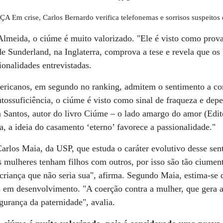
Em crise, Carlos Bernardo verifica telefonemas e sorrisos suspeitos
lmeida, o ciúme é muito valorizado. "Ele é visto como prova
e Sunderland, na Inglaterra, comprova a tese e revela que os 
ionalidades entrevistadas.
mericanos, em segundo no ranking, admitem o sentimento a c
utossuficiência, o ciúme é visto como sinal de fraqueza e depe
a Santos, autor do livro Ciúme – o lado amargo do amor (Edi
ca, a ideia do casamento ‘eterno’ favorece a passionalidade."
rlos Maia, da USP, que estuda o caráter evolutivo desse sent
mulheres tenham filhos com outros, por isso são tão ciumen
criança que não seria sua", afirma. Segundo Maia, estima-se
s em desenvolvimento. "A coerção contra a mulher, que gera a
gurança da paternidade", avalia.