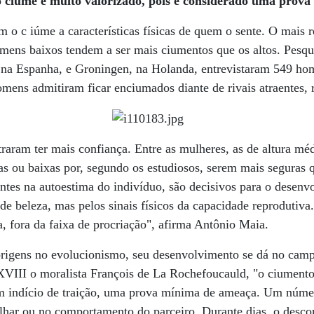
o ciúme é muito valorizado, pois é considerado uma prov
m o c iúme a características físicas de quem o sente. O mais 
mens baixos tendem a ser mais ciumentos que os altos. Pesqu
, na Espanha, e Groningen, na Holanda, entrevistaram 549 ho
mens admitiram ficar enciumados diante de rivais atraentes, ri
raram ter mais confiança. Entre as mulheres, as de altura mé
as ou baixas por, segundo os estudiosos, serem mais seguras q
nantes na autoestima do indivíduo, são decisivos para o desen
de beleza, mas pelos sinais físicos da capacidade reprodutiv
 fora da faixa de procriação", afirma Antônio Maia.
origens no evolucionismo, seu desenvolvimento se dá no cam
XVIII o moralista François de La Rochefoucauld, "o ciumento
m indício de traição, uma prova mínima de ameaça. Um núme
lhar ou no comportamento do parceiro. Durante dias, o desco