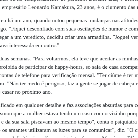
 O empresário Leonardo Kamakura, 23 anos, é o ciumento das 
reu há um ano, quando notou pequenas mudanças nas atitude
. "Fiquei desconfiado com suas oscilações de humor e come
hegar a um veredicto, decidiu criar uma armadilha. "Joguei 
tava interessada em outro."
uas semanas. "Para voltarmos, ela teve que aceitar as minhas
 proibida de participar de happy-hours, só saia de casa acompa
contas de telefone para verificação mensal. "Ter ciúme é ter
ra. "Não ter medo é perigoso, faz a gente se jogar de cabeça e
e casar no próximo ano.
icado em qualquer detalhe e faz associações absurdas para c
smou que a mulher estava tendo um caso com o vizinho porq
e e da sua sala piscavam ao mesmo tempo", conta o psiquiatra
e os amantes utilizaram as luzes para se comunicar", diz. "O 