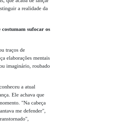
is, que acaba de lançar
stinguir a realidade da
e costumam sufocar os
ou traços de
aça elaborações mentais
l ou imaginário, roubado
conheceu a atual
rança. Ele achava que
r momento. "Na cabeça
iantava me defender",
ranstornado",