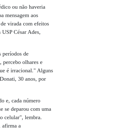
dico ou não haveria
 boa mensagem aos
 de virada com efeitos
da USP César Ades,
s períodos de
, percebo olhares e
ue é irracional." Alguns
Donati, 30 anos, por
ado e, cada número
 que se deparou com uma
no celular", lembra.
 afirma a