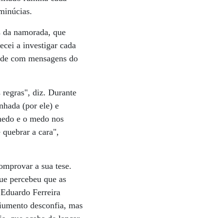
minúcias.
s da namorada, que
cei a investigar cada
verde com mensagens do
 regras", diz. Durante
nhada (por ele) e
 medo e o medo nos
 quebrar a cara",
omprovar a sua tese.
ue percebeu que as
 Eduardo Ferreira
ciumento desconfia, mas