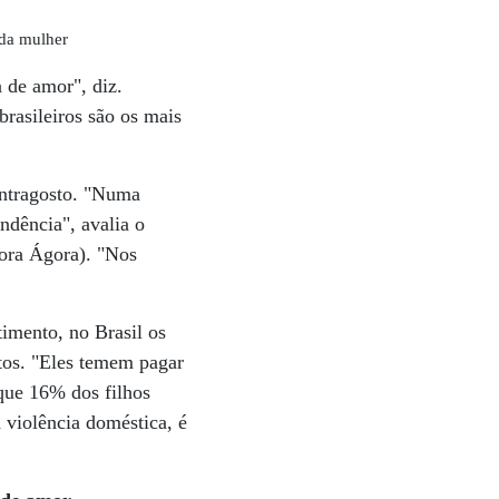
 da mulher
 de amor", diz.
brasileiros são os mais
ontragosto. "Numa
ndência", avalia o
tora Ágora). "Nos
imento, no Brasil os
tos. "Eles temem pagar
 que 16% dos filhos
 violência doméstica, é