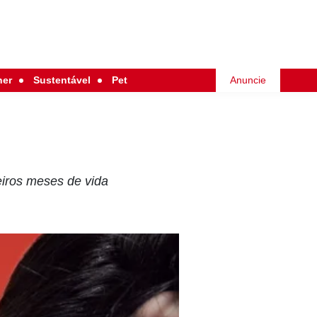
her
Sustentável
Pet
Anuncie
eiros meses de vida