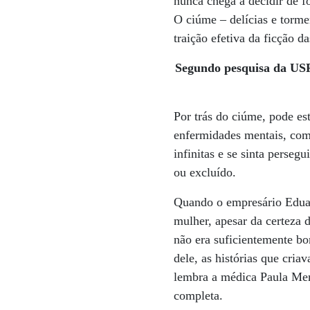
nunca chega a decidir de fo
O ciúme – delícias e tormen
traição efetiva da ficção da
Segundo pesquisa da USP
Por trás do ciúme, pode es
enfermidades mentais, com
infinitas e se sinta perseg
ou excluído.
Quando o empresário Eduar
mulher, apesar da certeza d
não era suficientemente bo
dele, as histórias que cri
lembra a médica Paula Mend
completa.