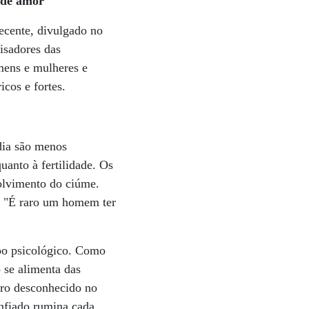
a de amor
recente, divulgado no
isadores das
mens e mulheres e
cos e fortes.
dia são menos
uanto à fertilidade. Os
volvimento do ciúme.
a. "É raro um homem ter
po psicológico. Como
 se alimenta das
ro desconhecido no
nfiado rumina cada