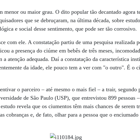
m menor ou maior grau. O dito popular tão decantado agora
esquisadores que se debruçaram, na última década, sobre estu
lógica e social desse sentimento, que pode ser tão corrosivo.
e com ele. A constatação partiu de uma pesquisa realizada p
ficou a presença do ciúme em bebês de três meses, incomodad
 a atenção adequada. Daí a constatação da característica inst
ntemente da idade, ele pouco tem a ver com "o outro". É o c
entivar o parceiro – até mesmo o mais fiel – a trair, segundo
versidade de São Paulo (USP), que entrevistou 899 pessoas 
estudo revela que os ciumentos têm mais chances de serem tr
las cobranças e, de fato, olhar para a pessoa que o enciumado 