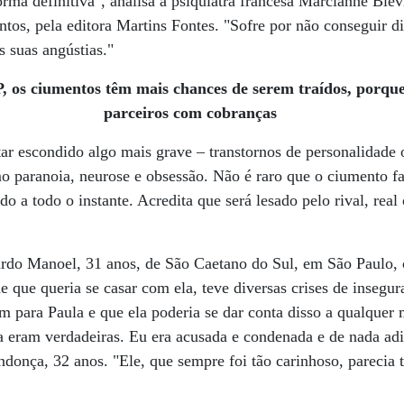
rma definitiva", analisa a psiquiatra francesa Marcianne Blèv
tos, pela editora Martins Fontes. "Sofre por não conseguir di
s suas angústias."
, os ciumentos têm mais chances de serem traídos, porqu
parceiros com cobranças
tar escondido algo mais grave – transtornos de personalidade 
o paranoia, neurose e obsessão. Não é raro que o ciumento f
uido a todo o instante. Acredita que será lesado pelo rival, rea
do Manoel, 31 anos, de São Caetano do Sul, em São Paulo, 
e que queria se casar com ela, teve diversas crises de insegu
m para Paula e que ela poderia se dar conta disso a qualque
ava eram verdadeiras. Eu era acusada e condenada e de nada ad
onça, 32 anos. "Ele, que sempre foi tão carinhoso, parecia t