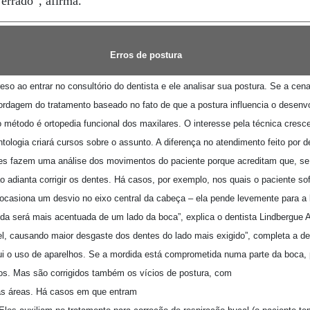
errado”, afirma.
Erros de postura
eso ao entrar no consultório do dentista e ele analisar sua postura. Se a cen
ordagem do tratamento baseado no fato de que a postura influencia o desen
método é ortopedia funcional dos maxilares. O interesse pela técnica cresceu
ologia criará cursos sobre o assunto. A diferença no atendimento feito por d
les fazem uma análise dos movimentos do paciente porque acreditam que, se
o adianta corrigir os dentes. Há casos, por exemplo, nos quais o paciente so
 ocasiona um desvio no eixo central da cabeça – ela pende levemente para a l
da será mais acentuada de um lado da boca”, explica o dentista Lindbergue Al
el, causando maior desgaste dos dentes do lado mais exigido”, completa a d
ui o uso de aparelhos. Se a mordida está comprometida numa parte da boca,
ados. Mas são corrigidos também os vícios de postura, com
ras áreas. Há casos em que entram