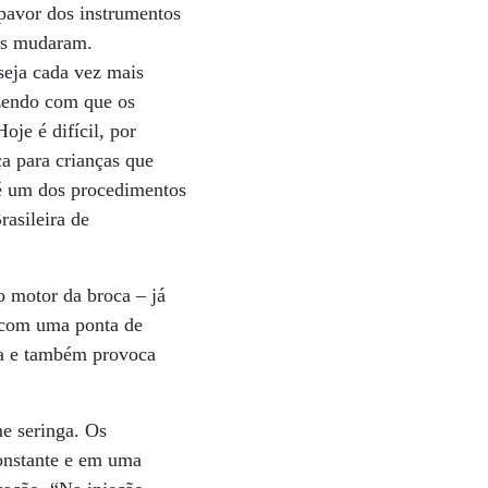
pavor dos instrumentos
pos mudaram.
seja cada vez mais
azendo com que os
je é difícil, por
ça para crianças que
 é um dos procedimentos
rasileira de
o motor da broca – já
 com uma ponta de
oca e também provoca
me seringa. Os
constante e em uma