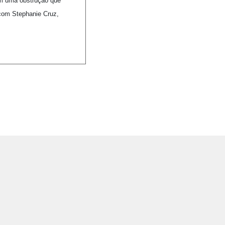
tem uma obstrução que
 com Stephanie Cruz,