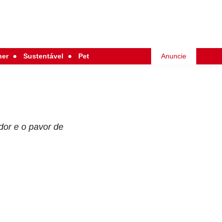
her
Sustentável
Pet
Anuncie
dor e o pavor de