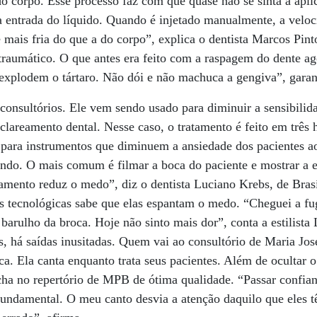
o corpo. Esse processo faz com que quase não se sinta a apli
a entrada do líquido. Quando é injetado manualmente, a velo
 mais fria do que a do corpo”, explica o dentista Marcos Pint
raumático. O que antes era feito com a raspagem do dente ag
explodem o tártaro. Não dói e não machuca a gengiva”, garan
 consultórios. Ele vem sendo usado para diminuir a sensibili
clareamento dental. Nesse caso, o tratamento é feito em três 
 para instrumentos que diminuem a ansiedade dos pacientes ao
ndo. O mais comum é filmar a boca do paciente e mostrar a el
tamento reduz o medo”, diz o dentista Luciano Krebs, de Bras
 tecnológicas sabe que elas espantam o medo. “Cheguei a fug
barulho da broca. Hoje não sinto mais dor”, conta a estilista 
s, há saídas inusitadas. Quem vai ao consultório de Maria J
a. Ela canta enquanto trata seus pacientes. Além de ocultar o
icha no repertório de MPB de ótima qualidade. “Passar confian
undamental. O meu canto desvia a atenção daquilo que eles 