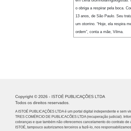
em cena otorrinolaringologistas.
o obriga a respirar pela boca. 
13 anos, de São Paulo. Seu trat
um otorrino. “Hoje, ela respira 
ordem”, conta a mãe, Vilma.
Copyright © 2026 - ISTOÉ PUBLICAÇÕES LTDA
Todos os direitos reservados.
A ISTOÉ PUBLICAÇÕES LTDA é um portal digital independente e sem vin
TRES COMÉRCIO DE PUBLICACÕES LTDA (recuperação judicial). Info
cobranças e que também não oferecemos cancelamento do contrato de a
ISTOÉ, tampouco autorizamos terceiros a fazê-lo, nos responsabilizamos