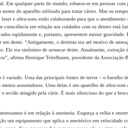
sal. Em qualquer parte do mundo, esbarra-se em pessoas com 
 motor do aparelho utilizado para tratar cáries. Mas os tem
 laser e ultra-sons estão colaborando para que o atendimento 
or consciência em relação aos cuidados com os dentes está f
ados rapidamente e, portanto, apresentem menor gravidade. Ho
ir um dente. “Antigamente, o dentista era até motivo de amea
o. Ele era sinônimo de arrancar dente. Atualmente, extração
ios”, afirma Henrique Teitelbaum, presidente da Associação B
 é variado. Uma das principais fontes de terror – o barulho d
m menos assustadoras. Uma delas é um aparelho de ultra-som
r o tecido atingido pela cárie. É mais silencioso do que a br
eressantes é em relação à anestesia. Esqueça a velha e enor
sição um equipamento que aplica o anestésico em velocidade 