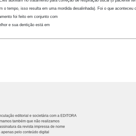
 Eles auxiliam no tratamento para correção de respiração bucal (o paciente 
Com o tempo, isso resulta em uma mordida desalinhada). Foi o que aconteceu
amento foi feito em conjunto com
melhor e sua dentição está em
culação editorial e societária com a EDITORA
rmamos também que não realizamos
ssinatura da revista impressa de nome
 apenas pelo conteúdo digital