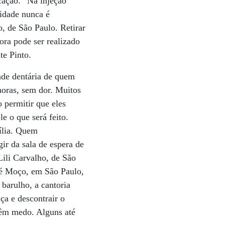
cação. “Na injeção
cidade nunca é
o, de São Paulo. Retirar
ora pode ser realizado
te Pinto.
dade dentária de quem
horas, sem dor. Muitos
 permitir que eles
e o que será feito.
ília. Quem
ir da sala de espera de
Lili Carvalho, de São
osé Moço, em São Paulo,
 barulho, a cantoria
ça e descontrair o
têm medo. Alguns até