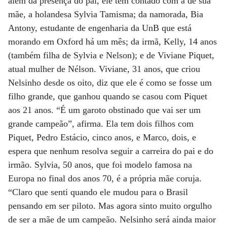
além da presença do pai, ele tem contado com a de sua
mãe, a holandesa Sylvia Tamisma; da namorada, Bia
Antony, estudante de engenharia da UnB que está
morando em Oxford há um mês; da irmã, Kelly, 14 anos
(também filha de Sylvia e Nelson); e de Viviane Piquet,
atual mulher de Nélson. Viviane, 31 anos, que criou
Nelsinho desde os oito, diz que ele é como se fosse um
filho grande, que ganhou quando se casou com Piquet
aos 21 anos. “É um garoto obstinado que vai ser um
grande campeão”, afirma. Ela tem dois filhos com
Piquet, Pedro Estácio, cinco anos, e Marco, dois, e
espera que nenhum resolva seguir a carreira do pai e do
irmão. Sylvia, 50 anos, que foi modelo famosa na
Europa no final dos anos 70, é a própria mãe coruja.
“Claro que senti quando ele mudou para o Brasil
pensando em ser piloto. Mas agora sinto muito orgulho
de ser a mãe de um campeão. Nelsinho será ainda maior