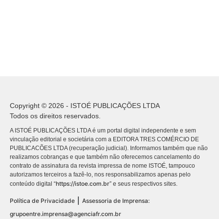
Copyright © 2026 - ISTOÉ PUBLICAÇÕES LTDA
Todos os direitos reservados.
A ISTOÉ PUBLICAÇÕES LTDA é um portal digital independente e sem
vinculação editorial e societária com a EDITORA TRES COMÉRCIO DE
PUBLICACÕES LTDA (recuperação judicial). Informamos também que não
realizamos cobranças e que também não oferecemos cancelamento do
contrato de assinatura da revista impressa de nome ISTOÉ, tampouco
autorizamos terceiros a fazê-lo, nos responsabilizamos apenas pelo
https://istoe.com.br
conteúdo digital “
” e seus respectivos sites.
|
Política de Privacidade
Assessoria de Imprensa:
grupoentre.imprensa@agenciafr.com.br