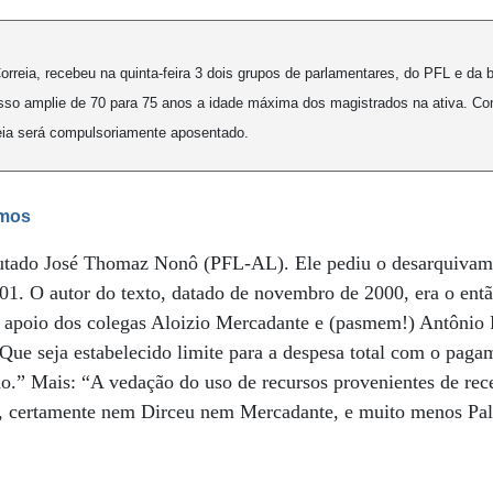
orreia, recebeu na quinta-feira 3 dois grupos de parlamentares, do PFL e da 
sso amplie de 70 para 75 anos a idade máxima dos magistrados na ativa. Co
reia será compulsoriamente aposentado.
emos
tado José Thomaz Nonô (PFL-AL). Ele pediu o desarquivame
01. O autor do texto, datado de novembro de 2000, era o ent
e apoio dos colegas Aloizio Mercadante e (pasmem!) Antônio 
Que seja estabelecido limite para a despesa total com o paga
o.” Mais: “A vedação do uso de recursos provenientes de recei
, certamente nem Dirceu nem Mercadante, e muito menos Palo