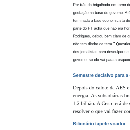
Por trás da brigalhada em torno
gestação na base do governo. At
terminada a fase economicista do
parte do PT acha que não era hora
Rodrigues, deixou bem claro de q
não tem direito de terra.’’ Quest
dos jornalistas para desculpar-s
governo: se ele vai para a esquerd
Semestre decisivo para a
Depois do calote da AES e
energia. As subsidiárias b
1,2 bilhão. A Cesp terá de 
resolver o que vai fazer c
Bilionário tapete voador