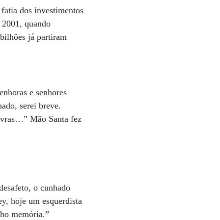
fatia dos investimentos
e 2001, quando
ilhões já partiram
enhoras e senhores
ado, serei breve.
lavras…” Mão Santa fez
esafeto, o cunhado
ey, hoje um esquerdista
enho memória.”