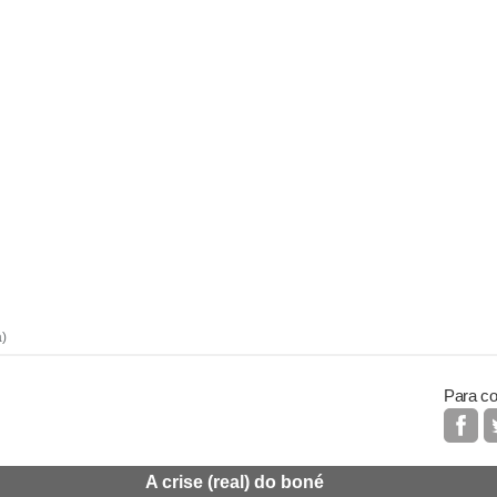
a)
Para co
A crise (real) do boné