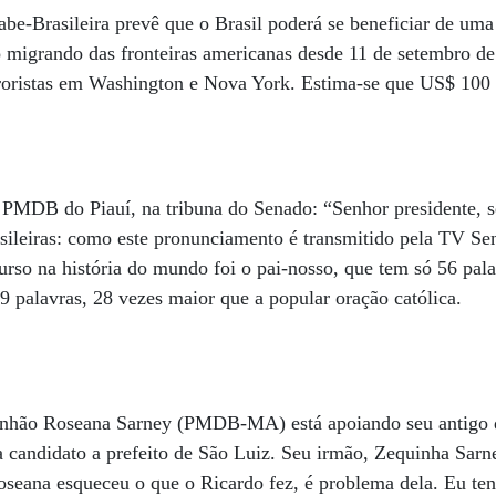
-Brasileira prevê que o Brasil poderá se beneficiar de uma 
o migrando das fronteiras americanas desde 11 de setembro d
rroristas em Washington e Nova York. Estima-se que US$ 100 b
a
PMDB do Piauí, na tribuna do Senado: “Senhor presidente, s
rasileiras: como este pronunciamento é transmitido pela TV Sen
urso na história do mundo foi o pai-nosso, que tem só 56 pa
9 palavras, 28 vezes maior que a popular oração católica.
nhão Roseana Sarney (PMDB-MA) está apoiando seu antigo d
 candidato a prefeito de São Luiz. Seu irmão, Zequinha Sarn
Roseana esqueceu o que o Ricardo fez, é problema dela. Eu t