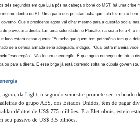
 dos três segundos em que Lula pôs na cabeça o boné do MST, há uma crise 
é mesmo dentro do PT. Uma parte dos petistas acha que Lula fez muito bem.
 governo. Que o presidente agora vai olhar mesmo para a questão social na
 de provocar a direita. Em uma solenidade no Planalto, na sexta-feira 4, o mi
ue lado estará nessa guerra: “Eu acho que quem tem patrimônio tem que defe
ionado se a defesa armada seria adequada, indagou: “Qual outra maneira você 
e pelo “escorregão”. Não foi um escorregão. É que agora começou de fato a di
a ou para a direita. E essa briga já está correndo solta na cúpula governista.
 energia
, agora, da Light, o segundo semestre promete ser recheado d
rasileiras do grupo AES, dos Estados Unidos, têm de pagar dí
saldar débitos de US$ 775 milhões. E a Eletrobrás, esteio estat
om seu passivo de US$ 3,5 bilhões.