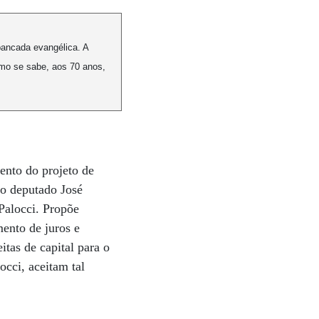
bancada evangélica. A
mo se sabe, aos 70 anos,
nto do projeto de
ão deputado José
Palocci. Propõe
mento de juros e
tas de capital para o
cci, aceitam tal