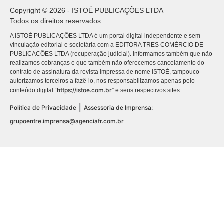
Copyright © 2026 - ISTOÉ PUBLICAÇÕES LTDA
Todos os direitos reservados.
A ISTOÉ PUBLICAÇÕES LTDA é um portal digital independente e sem
vinculação editorial e societária com a EDITORA TRES COMÉRCIO DE
PUBLICACÕES LTDA (recuperação judicial). Informamos também que não
realizamos cobranças e que também não oferecemos cancelamento do
contrato de assinatura da revista impressa de nome ISTOÉ, tampouco
autorizamos terceiros a fazê-lo, nos responsabilizamos apenas pelo
https://istoe.com.br
conteúdo digital “
” e seus respectivos sites.
|
Política de Privacidade
Assessoria de Imprensa:
grupoentre.imprensa@agenciafr.com.br