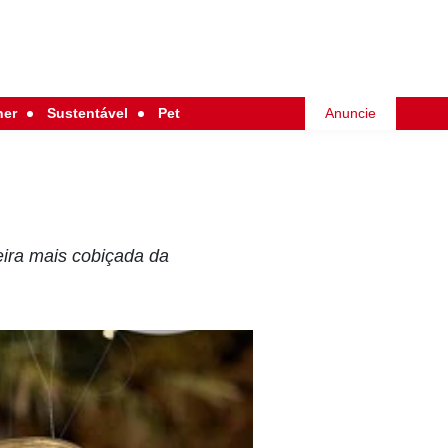
her
Sustentável
Pet
Anuncie
eira mais cobiçada da